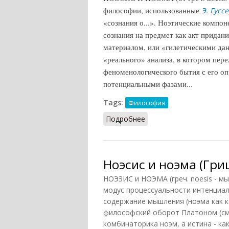
философии, использованные
Э. Гусс
«сознания о...». Ноэтические компо
сознания на предмет как акт прида
материалом, или «гилетическими данн
«реального» анализа, в котором пер
феноменологического бытия с его о
потенциальными фазами...
Tags:
Философия
Подробнее
о Ноэсис и ноэма (СЗФ.Э
Ноэсис и ноэма (Гри
НОЭЗИС и НОЭМА (греч. noesis - м
модус процессуальности интенциал
содержание мышления (ноэма как к
философский оборот Платоном (см
комбинаторика ноэм, а истина - ка