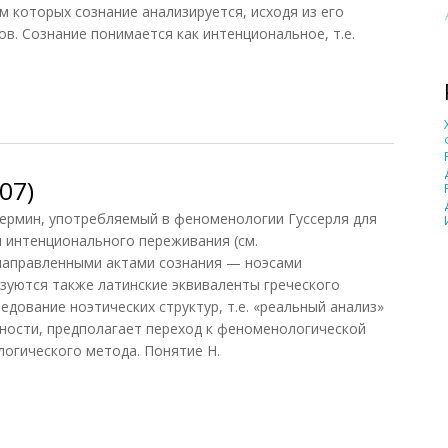
м которых сознание анализируется, исходя из его
в. Сознание понимается как интенциональное, т.е.
анов, 1998)
07)
ермин, употребляемый в феноменологии Гуссерля для
 интенционального переживания (см.
направленными актами сознания — ноэсами
зуются также латинские эквиваленты греческого
следование ноэтических структур, т.е. «реальный анализ»
ности, предполагает переход к феноменологической
огического метода. Понятие Н.
7)