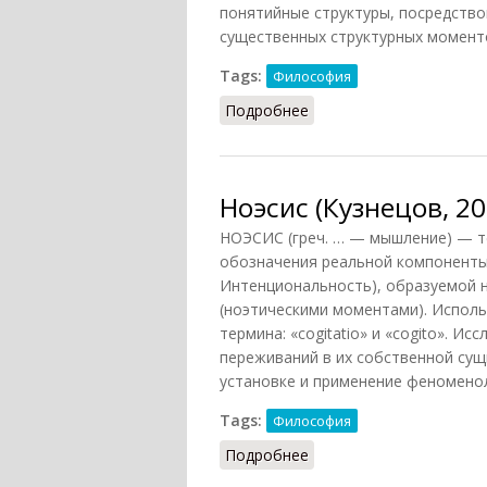
понятийные структуры, посредство
существенных структурных моменто
Tags:
Философия
Подробнее
о Ноэсис и ноэма (Гриц
Ноэсис (Кузнецов, 20
НОЭСИС (греч. … — мышление) — т
обозначения реальной компоненты
Интенциональность), образуемой 
(ноэтическими моментами). Исполь
термина: «cogitatio» и «cogito». Ис
переживаний в их собственной сущ
установке и применение феноменол
Tags:
Философия
Подробнее
о Ноэсис (Кузнецов, 200