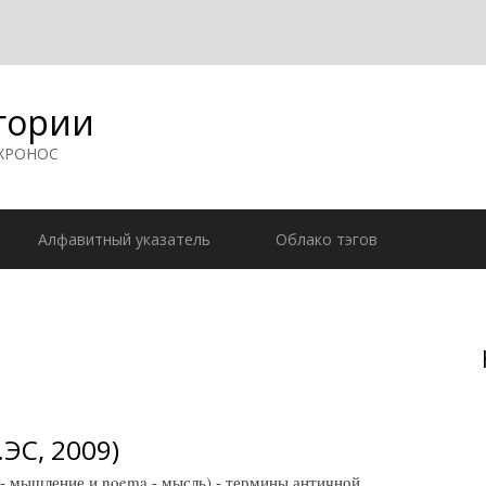
гории
 ХРОНОС
Алфавитный указатель
Облако тэгов
ЭС, 2009)
 мышление и noema - мысль) - термины античной