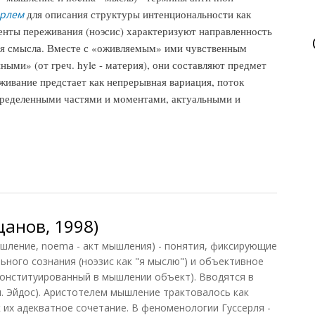
для описания структуры интенциональности как
ерлем
ненты переживания (ноэсис) характеризуют направленность
ния смысла. Вместе с «оживляемым» ими чувственным
ыми» (от греч. hyle - материя), они составляют предмет
еживание предстает как непрерывная вариация, поток
пределенными частями и моментами, актуальными и
С, 2009)
цанов, 1998)
ышление, noema - акт мышления) - понятия, фиксирующие
ьного сознания (ноэзис как "я мыслю") и объективное
онституированный в мышлении объект). Вводятся в
. Эйдос). Аристотелем мышление трактовалось как
к их адекватное сочетание. В феноменологии Гуссерля -