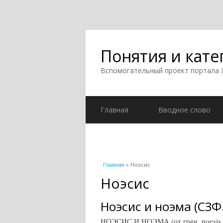
Понятия и кате
Вспомогательный проект портала
Главная
Вводное слово
Вы здесь
Главная
» Ноэсис
Ноэсис
Ноэсис и ноэма (СЗФ.
НОЭСИС И НОЭМА (от греч. noesis -