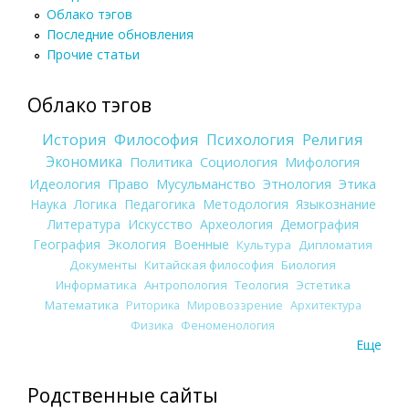
Облако тэгов
Последние обновления
Прочие статьи
Облако тэгов
История
Философия
Психология
Религия
Экономика
Политика
Социология
Мифология
Идеология
Право
Мусульманство
Этнология
Этика
Наука
Логика
Педагогика
Методология
Языкознание
Литература
Искусство
Археология
Демография
География
Экология
Военные
Культура
Дипломатия
Документы
Китайская философия
Биология
Информатика
Антропология
Теология
Эстетика
Математика
Риторика
Мировоззрение
Архитектура
Физика
Феноменология
Еще
Родственные сайты