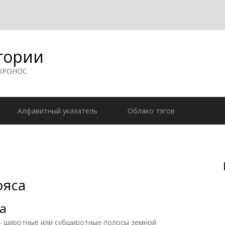
гории
 ХРОНОС
Алфавитный указатель
Облако тэгов
ояса
а
широтные или субширотные полосы земной