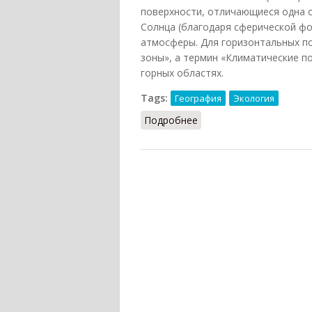
поверхности, отличающиеся одна 
Солнца (благодаря сферической фо
атмосферы. Для горизонтальных п
зоны», а термин «Климатические п
горных областях.
Tags:
География
Экология
Подробнее
о Климатические пояса