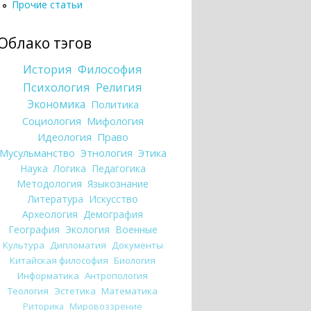
Прочие статьи
Облако тэгов
История
Философия
Психология
Религия
Экономика
Политика
Социология
Мифология
Идеология
Право
Мусульманство
Этнология
Этика
Наука
Логика
Педагогика
Методология
Языкознание
Литература
Искусство
Археология
Демография
География
Экология
Военные
Культура
Дипломатия
Документы
Китайская философия
Биология
Информатика
Антропология
Теология
Эстетика
Математика
Риторика
Мировоззрение