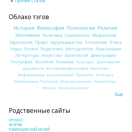
Прочие статьи
Облако тэгов
История
Философия
Психология
Религия
Экономика
Политика
Социология
Мифология
Идеология
Право
Мусульманство
Этнология
Этика
Наука
Логика
Педагогика
Методология
Языкознание
Литература
Искусство
Археология
Демография
География
Экология
Военные
Культура
Дипломатия
Документы
Китайская философия
Биология
Информатика
Антропология
Теология
Эстетика
Математика
Риторика
Мировоззрение
Архитектура
Физика
Феноменология
Еще
Родственные сайты
ХРОНОС
ФОРУМ
РУМЯНЦЕВСКИЙ МУЗЕЙ