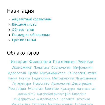
Навигация
Алфавитный справочник
Вводное слово
Облако тэгов
Последние обновления
Прочие статьи
Облако тэгов
История
Философия
Психология
Религия
Экономика
Политика
Социология
Мифология
Идеология
Право
Мусульманство
Этнология
Этика
Наука
Логика
Педагогика
Методология
Языкознание
Литература
Искусство
Археология
Демография
География
Экология
Военные
Культура
Дипломатия
Документы
Китайская философия
Биология
Информатика
Антропология
Теология
Эстетика
Математика
Риторика
Мировоззрение
Архитектура