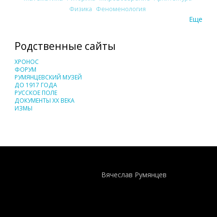
Физика
Феноменология
Еще
Родственные сайты
ХРОНОС
ФОРУМ
РУМЯНЦЕВСКИЙ МУЗЕЙ
ДО 1917 ГОДА
РУССКОЕ ПОЛЕ
ДОКУМЕНТЫ XX ВЕКА
ИЗМЫ
Понятия И Категории - Исторический Проект ХРОНОС
WEB-редактор
Вячеслав Румянцев