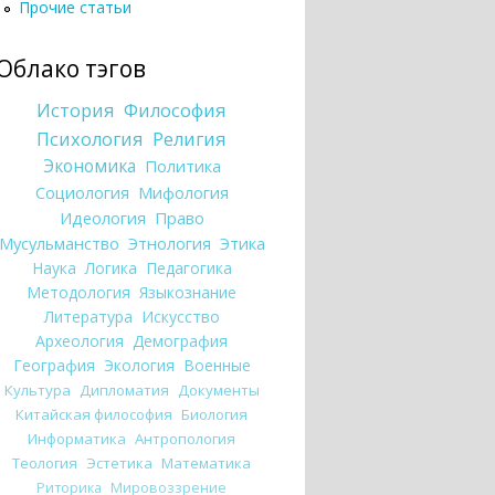
Прочие статьи
Облако тэгов
История
Философия
Психология
Религия
Экономика
Политика
Социология
Мифология
Идеология
Право
Мусульманство
Этнология
Этика
Наука
Логика
Педагогика
Методология
Языкознание
Литература
Искусство
Археология
Демография
География
Экология
Военные
Культура
Дипломатия
Документы
Китайская философия
Биология
Информатика
Антропология
Теология
Эстетика
Математика
Риторика
Мировоззрение