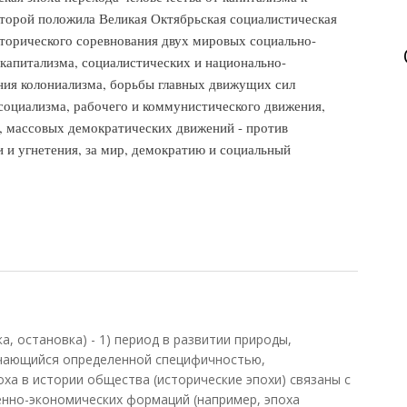
оторой положила Великая Октябрьская социалистическая
сторического соревнования двух мировых социально-
 капитализма, социалистических и национально-
ия колониализма, борьбы главных движущих сил
социализма, рабочего и коммунистического движения,
, массовых демократических движений - против
и и угнетения, за мир, демократию и социальный
ка, остановка) - 1) период в развитии природы,
ичающийся определенной специфичностью,
ха в истории общества (исторические эпохи) связаны с
нно-экономических формаций (например, эпоха