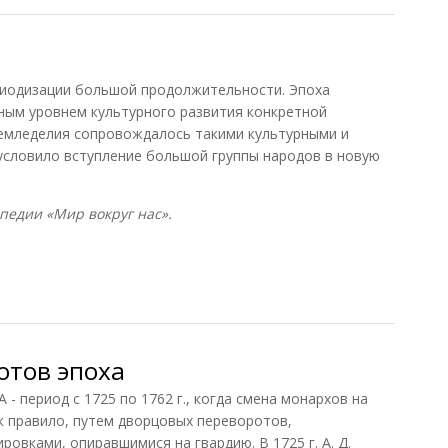
риодизации большой продолжительности. Эпоха
ным уровнем культурного развития конкретной
земледелия сопровождалось такими культурными и
условило вступление большой группы народов в новую
едии «Мир вокруг нас».
отов эпоха
ериод с 1725 по 1762 г., когда смена монархов на
ак правило, путем дворцовых переворотов,
овками, опиравшимися на гвардию. В 1725 г. А. Д.