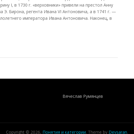
ину I, в 1730 г. «верховники» привели на престол Анну
ла Э. Бирона, регента Ивана VI Антоновича, а в 1741 г. —
лолетнего императора Ивана Антоновича. Наконец, в
тов эпоха
Понятия И Категории - Исторический Проект ХРОНОС
WEB-редактор
Вячеслав Румянцев
Copyright © 2026,
Понятия и категории
. Theme by
Devsaran
.