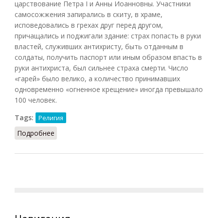
царствование Петра I и Анны Иоанновны. Участники
самосожжения запирались в скиту, в храме,
исповедовались в грехах друг перед другом,
причащались и поджигали здание: страх попасть в руки
властей, служивших антихристу, быть отданным в
солдаты, получить паспорт или иным образом впасть в
руки антихриста, был сильнее страха смерти. Число
«гарей» было велико, а количество принимавших
одновременно «огненное крещение» иногда превышало
100 человек.
Tags:
Религия
Подробнее
о Самосожжение