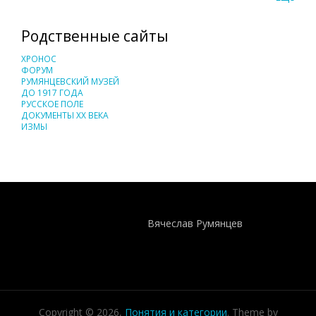
Родственные сайты
ХРОНОС
ФОРУМ
РУМЯНЦЕВСКИЙ МУЗЕЙ
ДО 1917 ГОДА
РУССКОЕ ПОЛЕ
ДОКУМЕНТЫ XX ВЕКА
ИЗМЫ
Понятия И Категории - Исторический Проект ХРОНОС
WEB-редактор
Вячеслав Румянцев
Copyright © 2026,
Понятия и категории
. Theme by