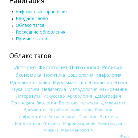
Навигация
Алфавитный справочник
Вводное слово
Облако тэгов
Последние обновления
Прочие статьи
Облако тэгов
История
Философия
Психология
Религия
Экономика
Политика
Социология
Мифология
Идеология
Право
Мусульманство
Этнология
Этика
Наука
Логика
Педагогика
Методология
Языкознание
Литература
Искусство
Археология
Демография
География
Экология
Военные
Культура
Дипломатия
Документы
Китайская философия
Биология
Информатика
Антропология
Теология
Эстетика
Математика
Риторика
Мировоззрение
Архитектура
Физика
Феноменология
Еще