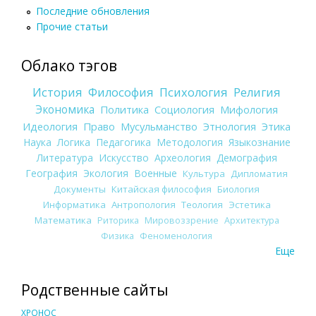
Последние обновления
Прочие статьи
Облако тэгов
История
Философия
Психология
Религия
Экономика
Политика
Социология
Мифология
Идеология
Право
Мусульманство
Этнология
Этика
Наука
Логика
Педагогика
Методология
Языкознание
Литература
Искусство
Археология
Демография
География
Экология
Военные
Культура
Дипломатия
Документы
Китайская философия
Биология
Информатика
Антропология
Теология
Эстетика
Математика
Риторика
Мировоззрение
Архитектура
Физика
Феноменология
Еще
Родственные сайты
ХРОНОС