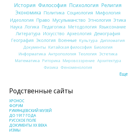
История
Философия
Психология
Религия
Экономика
Политика
Социология
Мифология
Идеология
Право
Мусульманство
Этнология
Этика
Наука
Логика
Педагогика
Методология
Языкознание
Литература
Искусство
Археология
Демография
География
Экология
Военные
Культура
Дипломатия
Документы
Китайская философия
Биология
Информатика
Антропология
Теология
Эстетика
Математика
Риторика
Мировоззрение
Архитектура
Физика
Феноменология
Еще
Родственные сайты
ХРОНОС
ФОРУМ
РУМЯНЦЕВСКИЙ МУЗЕЙ
ДО 1917 ГОДА
РУССКОЕ ПОЛЕ
ДОКУМЕНТЫ XX ВЕКА
ИЗМЫ