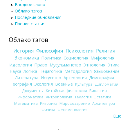
Вводное слово
Облако тэгов
Последние обновления
Прочие статьи
Облако тэгов
История
Философия
Психология
Религия
Экономика
Политика
Социология
Мифология
Идеология
Право
Мусульманство
Этнология
Этика
Наука
Логика
Педагогика
Методология
Языкознание
Литература
Искусство
Археология
Демография
География
Экология
Военные
Культура
Дипломатия
Документы
Китайская философия
Биология
Информатика
Антропология
Теология
Эстетика
Математика
Риторика
Мировоззрение
Архитектура
Физика
Феноменология
Еще