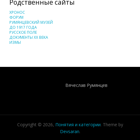
Родственные сайты
ХРОНОС
ФОРУМ
РУМЯНЦЕВСКИЙ МУЗЕЙ
ДО 1917 ГОДА
РУССКОЕ ПОЛЕ
ДОКУМЕНТЫ XX ВЕКА
ИЗМЫ
Понятия И Категории - Исторический Проект ХРОНОС
WEB-редактор
Вячеслав Румянцев
Copyright © 2026,
Понятия и категории
. Theme by
Devsaran
.