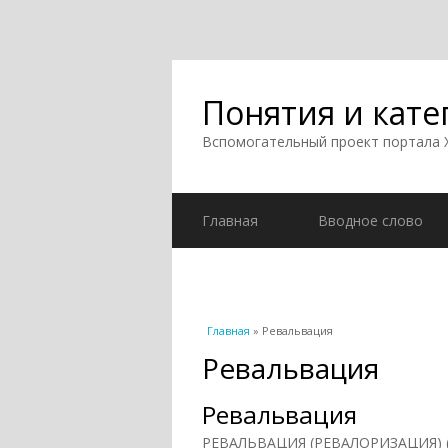
Понятия и кате
Вспомогательный проект портала
Главная
Вводное слово
Вы здесь
Главная
» Ревальвация
Ревальвация
Ревальвация
РЕВАЛЬВАЦИЯ (РЕВАЛОРИЗАЦИЯ) (от