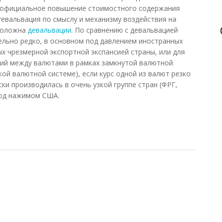
) - официальное повышение стоимостного содержания
евальвация по смыслу и механизму воздействия на
положна
девальвации
. По сравнению с девальвацией
льно редко, в основном под давлением иностранных
х чрезмерной экспортной экспансией страны, или для
ий между валютами в рамках замкнутой валютной
кой валютной системе), если курс одной из валют резко
ки производилась в очень узкой группе стран (ФРГ,
под нажимом США.