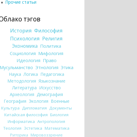
Прочие статьи
Облако тэгов
История
Философия
Психология
Религия
Экономика
Политика
Социология
Мифология
Идеология
Право
Мусульманство
Этнология
Этика
Наука
Логика
Педагогика
Методология
Языкознание
Литература
Искусство
Археология
Демография
География
Экология
Военные
Культура
Дипломатия
Документы
Китайская философия
Биология
Информатика
Антропология
Теология
Эстетика
Математика
Риторика
Мировоззрение