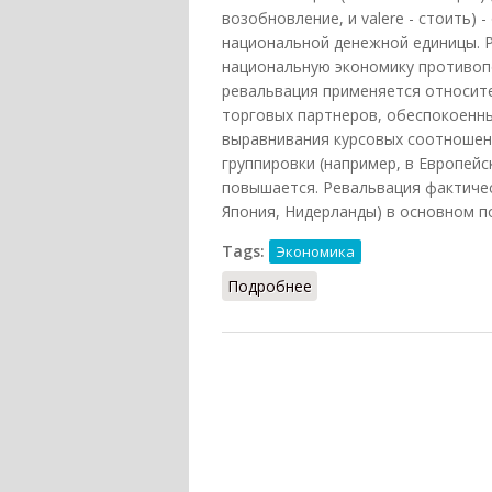
возобновление, и valere - стоить
национальной денежной единицы. Р
национальную экономику противо
ревальвация применяется относите
торговых партнеров, обеспокоенны
выравнивания курсовых соотношен
группировки (например, в Европейс
повышается. Ревальвация фактичес
Япония, Нидерланды) в основном 
Tags:
Экономика
Подробнее
о Ревальвация