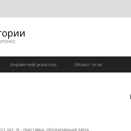
гории
 ХРОНОС
Алфавитный указатель
Облако тэгов
 лат. re - приставка, обозначающая здесь