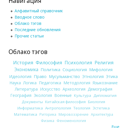
Навигация
Алфавитный справочник
Вводное слово
Облако тэгов
Последние обновления
Прочие статьи
Облако тэгов
История
Философия
Психология
Религия
Экономика
Политика
Социология
Мифология
Идеология
Право
Мусульманство
Этнология
Этика
Наука
Логика
Педагогика
Методология
Языкознание
Литература
Искусство
Археология
Демография
География
Экология
Военные
Культура
Дипломатия
Документы
Китайская философия
Биология
Информатика
Антропология
Теология
Эстетика
Математика
Риторика
Мировоззрение
Архитектура
Физика
Феноменология
Еще