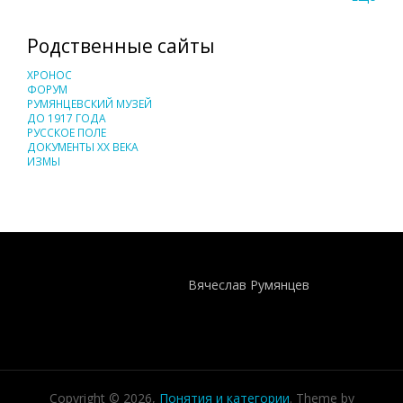
Родственные сайты
ХРОНОС
ФОРУМ
РУМЯНЦЕВСКИЙ МУЗЕЙ
ДО 1917 ГОДА
РУССКОЕ ПОЛЕ
ДОКУМЕНТЫ XX ВЕКА
ИЗМЫ
Понятия И Категории - Исторический Проект ХРОНОС
WEB-редактор
Вячеслав Румянцев
Copyright © 2026,
Понятия и категории
. Theme by