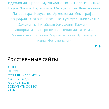
Идеология
Право
Мусульманство
Этнология
Этика
Наука
Логика
Педагогика
Методология
Языкознание
Литература
Искусство
Археология
Демография
География
Экология
Военные
Культура
Дипломатия
Документы
Китайская философия
Биология
Информатика
Антропология
Теология
Эстетика
Математика
Риторика
Мировоззрение
Архитектура
Физика
Феноменология
Еще
Родственные сайты
ХРОНОС
ФОРУМ
РУМЯНЦЕВСКИЙ МУЗЕЙ
ДО 1917 ГОДА
РУССКОЕ ПОЛЕ
ДОКУМЕНТЫ XX ВЕКА
ИЗМЫ