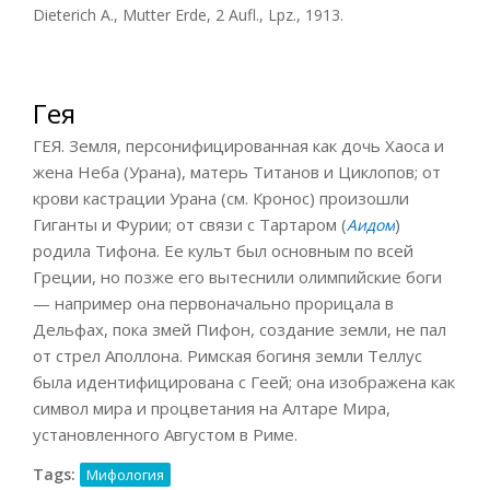
Dieterich A., Mutter Erde, 2 Aufl., Lpz., 1913.
Гея
ГЕЯ. Земля, персонифицированная как дочь Хаоса и
жена Неба (Урана), матерь Титанов и Циклопов; от
крови кастрации Урана (см. Кронос) произошли
Гиганты и Фурии; от связи с Тартаром (
)
Аидом
родила Тифона. Ее культ был основным по всей
Греции, но позже его вытеснили олимпийские боги
— например она первоначально прорицала в
Дельфах, пока змей Пифон, создание земли, не пал
от стрел Аполлона. Римская богиня земли Теллус
была идентифицирована с Геей; она изображена как
символ мира и процветания на Алтаре Мира,
установленного Августом в Риме.
Tags:
Мифология