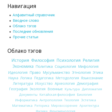
Навигация
Алфавитный справочник
Вводное слово
Облако тэгов
Последние обновления
Прочие статьи
Облако тэгов
История
Философия
Психология
Религия
Экономика
Политика
Социология
Мифология
Идеология
Право
Мусульманство
Этнология
Этика
Наука
Логика
Педагогика
Методология
Языкознание
Литература
Искусство
Археология
Демография
География
Экология
Военные
Культура
Дипломатия
Документы
Китайская философия
Биология
Информатика
Антропология
Теология
Эстетика
Математика
Риторика
Мировоззрение
Архитектура
Физика
Феноменология