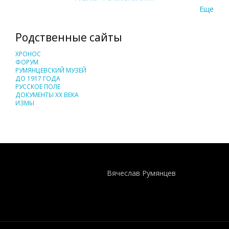
Еще
Родственные сайты
ХРОНОС
ФОРУМ
РУМЯНЦЕВСКИЙ МУЗЕЙ
ДО 1917 ГОДА
РУССКОЕ ПОЛЕ
ДОКУМЕНТЫ XX ВЕКА
ИЗМЫ
Понятия И Категории - Исторический Проект ХРОНОС
WEB-редактор
Вячеслав Румянцев