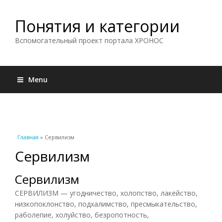
Понятия и категории
Вспомогательный проект портала ХРОНОС
Menu
Вы здесь
Главная
» Сервилизм
Сервилизм
Сервилизм
СЕРВИЛИЗМ — угодничество, холопство, лакейство,
низкопоклонство, подхалимство, пресмыкательство,
раболепие, холуйство, безропотность,