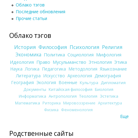
Облако тэгов
Последние обновления
Прочие статьи
Облако тэгов
История
Философия
Психология
Религия
Экономика
Политика
Социология
Мифология
Идеология
Право
Мусульманство
Этнология
Этика
Наука
Логика
Педагогика
Методология
Языкознание
Литература
Искусство
Археология
Демография
География
Экология
Военные
Культура
Дипломатия
Документы
Китайская философия
Биология
Информатика
Антропология
Теология
Эстетика
Математика
Риторика
Мировоззрение
Архитектура
Физика
Феноменология
Еще
Родственные сайты