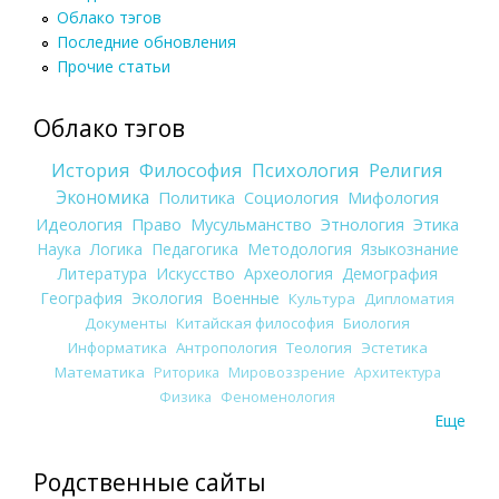
Облако тэгов
Последние обновления
Прочие статьи
Облако тэгов
История
Философия
Психология
Религия
Экономика
Политика
Социология
Мифология
Идеология
Право
Мусульманство
Этнология
Этика
Наука
Логика
Педагогика
Методология
Языкознание
Литература
Искусство
Археология
Демография
География
Экология
Военные
Культура
Дипломатия
Документы
Китайская философия
Биология
Информатика
Антропология
Теология
Эстетика
Математика
Риторика
Мировоззрение
Архитектура
Физика
Феноменология
Еще
Родственные сайты