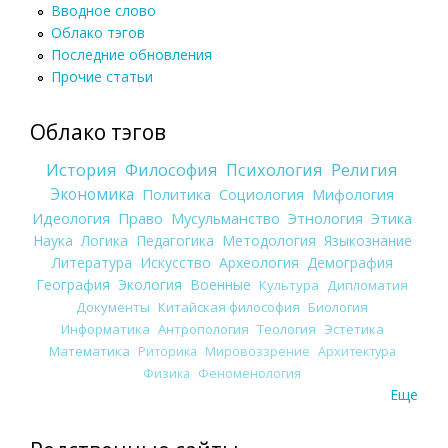
Вводное слово
Облако тэгов
Последние обновления
Прочие статьи
Облако тэгов
История
Философия
Психология
Религия
Экономика
Политика
Социология
Мифология
Идеология
Право
Мусульманство
Этнология
Этика
Наука
Логика
Педагогика
Методология
Языкознание
Литература
Искусство
Археология
Демография
География
Экология
Военные
Культура
Дипломатия
Документы
Китайская философия
Биология
Информатика
Антропология
Теология
Эстетика
Математика
Риторика
Мировоззрение
Архитектура
Физика
Феноменология
Еще