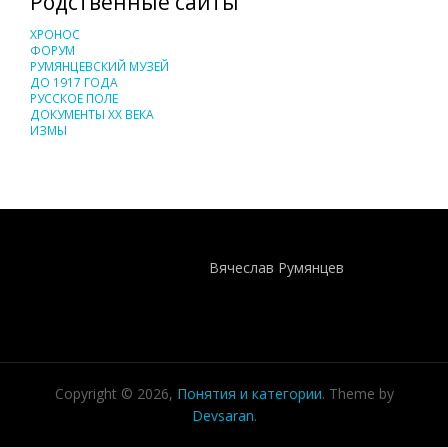
Родственные сайты
ХРОНОС
ФОРУМ
РУМЯНЦЕВСКИЙ МУЗЕЙ
ДО 1917 ГОДА
РУССКОЕ ПОЛЕ
ДОКУМЕНТЫ XX ВЕКА
ИЗМЫ
Понятия И Категории - Исторический Проект ХРОНОС
WEB-редактор
Вячеслав Румянцев
Copyright © 2026,
Понятия и категории
. Theme by
Devsaran
.