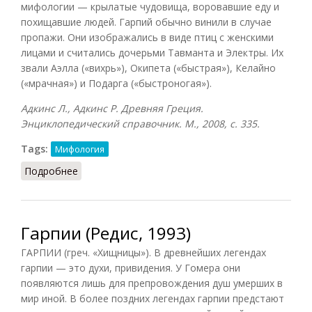
мифологии — крылатые чудовища, воровавшие еду и
похищавшие людей. Гарпий обычно винили в случае
пропажи. Они изображались в виде птиц с женскими
лицами и считались дочерьми Тавманта и Электры. Их
звали Аэлла («вихрь»), Окипета («быстрая»), Келайно
(«мрачная») и Подарга («быстроногая»).
Адкинс Л., Адкинс Р. Древняя Греция.
Энциклопедический справочник. М., 2008, с. 335.
Tags:
Мифология
Подробнее
о Гарпии (Адкинс, 2008)
Гарпии (Редис, 1993)
ГАРПИИ (греч. «Хищницы»). В древнейших легендах
гарпии — это духи, привидения. У Гомера они
появляются лишь для препровождения душ умерших в
мир иной. В более поздних легендах гарпии предстают