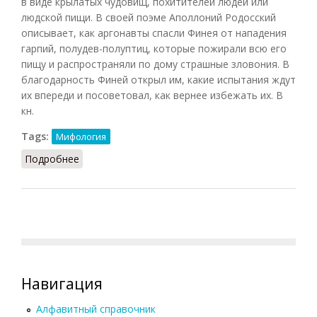
в виде крылатых чудовищ, похитителей людей или
людской пищи. В своей поэме Аполлоний Родосский
описывает, как аргонавты спасли Финея от нападения
гарпий, полудев-полуптиц, которые пожирали всю его
пищу и распространяли по дому страшные зловония. В
благодарность Финей открыл им, какие испытания ждут
их впереди и посоветовал, как вернее избежать их. В
кн.
Tags:
Мифология
Подробнее
о Гарпии (Редис, 1993)
Навигация
Алфавитный справочник