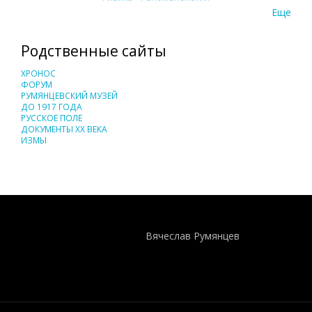
Еще
Родственные сайты
ХРОНОС
ФОРУМ
РУМЯНЦЕВСКИЙ МУЗЕЙ
ДО 1917 ГОДА
РУССКОЕ ПОЛЕ
ДОКУМЕНТЫ XX ВЕКА
ИЗМЫ
Понятия И Категории - Исторический Проект ХРОНОС
WEB-редактор
Вячеслав Румянцев