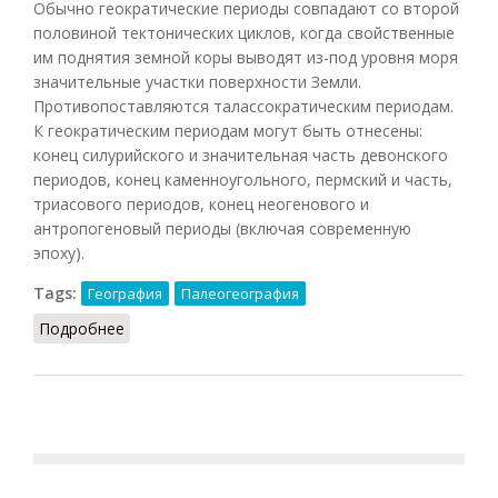
Обычно геократические периоды совпадают со второй
половиной тектонических циклов, когда свойственные
им поднятия земной коры выводят из-под уровня моря
значительные участки поверхности Земли.
Противопоставляются талассократическим периодам.
К геократическим периодам могут быть отнесены:
конец силурийского и значительная часть девонского
периодов, конец каменноугольного, пермский и часть,
триасового периодов, конец неогенового и
антропогеновый периоды (включая современную
эпоху).
Tags:
География
Палеогеография
Подробнее
о Геократические периоды