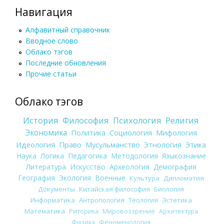
Навигация
Алфавитный справочник
Вводное слово
Облако тэгов
Последние обновления
Прочие статьи
Облако тэгов
История
Философия
Психология
Религия
Экономика
Политика
Социология
Мифология
Идеология
Право
Мусульманство
Этнология
Этика
Наука
Логика
Педагогика
Методология
Языкознание
Литература
Искусство
Археология
Демография
География
Экология
Военные
Культура
Дипломатия
Документы
Китайская философия
Биология
Информатика
Антропология
Теология
Эстетика
Математика
Риторика
Мировоззрение
Архитектура
Физика
Феноменология