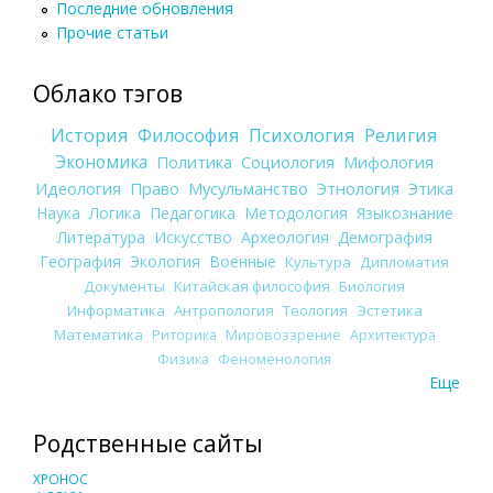
Последние обновления
Прочие статьи
Облако тэгов
История
Философия
Психология
Религия
Экономика
Политика
Социология
Мифология
Идеология
Право
Мусульманство
Этнология
Этика
Наука
Логика
Педагогика
Методология
Языкознание
Литература
Искусство
Археология
Демография
География
Экология
Военные
Культура
Дипломатия
Документы
Китайская философия
Биология
Информатика
Антропология
Теология
Эстетика
Математика
Риторика
Мировоззрение
Архитектура
Физика
Феноменология
Еще
Родственные сайты
ХРОНОС