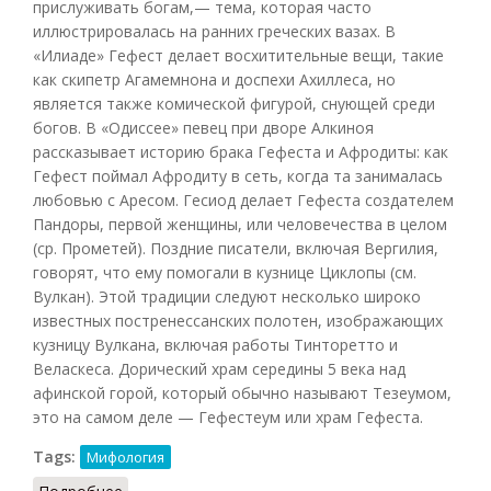
прислуживать богам,— тема, которая часто
иллюстрировалась на ранних греческих вазах. В
«Илиаде» Гефест делает восхитительные вещи, такие
как скипетр Агамемнона и доспехи Ахиллеса, но
является также комической фигурой, снующей среди
богов. В «Одиссее» певец при дворе Алкиноя
рассказывает историю брака Гефеста и Афродиты: как
Гефест поймал Афродиту в сеть, когда та занималась
любовью с Аресом. Гесиод делает Гефеста создателем
Пандоры, первой женщины, или человечества в целом
(ср. Прометей). Поздние писатели, включая Вергилия,
говорят, что ему помогали в кузнице Циклопы (см.
Вулкан). Этой традиции следуют несколько широко
известных постренессанских полотен, изображающих
кузницу Вулкана, включая работы Тинторетто и
Веласкеса. Дорический храм середины 5 века над
афинской горой, который обычно называют Тезеумом,
это на самом деле — Гефестеум или храм Гефеста.
Tags:
Мифология