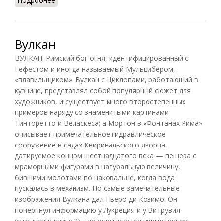
Подробнее
о Гефест
Вулкан
ВУЛКАН. Римский бог огня, идентифицированный с
Гефестом и иногда называемый Мульцибером,
«плавильщиком». Вулкан с Циклопами, работающий в
кузнице, представлял собой популярный сюжет для
художников, и существует много второстепенных
примеров наряду со знаменитыми картинами
Тинторетто и Веласкеса; а Мортон в «Фонтанах Рима»
описывает примечательное гидравлическое
сооружение в садах Квиринальского дворца,
датируемое концом шестнадцатого века — пещера с
мраморными фигурами в натуральную величину,
бившими молотами по наковальне, когда вода
пускалась в механизм. Но самые замечательные
изображения Вулкана дал Пьеро ди Козимо. Он
почерпнул информацию у Лукреция и у Витрувия
(отрывок в книге 2), где описывается примитивное