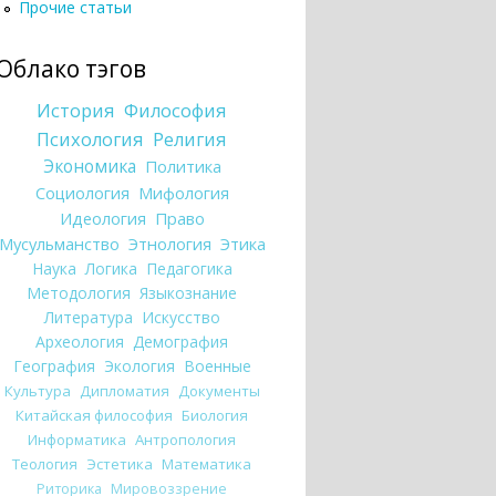
Прочие статьи
Облако тэгов
История
Философия
Психология
Религия
Экономика
Политика
Социология
Мифология
Идеология
Право
Мусульманство
Этнология
Этика
Наука
Логика
Педагогика
Методология
Языкознание
Литература
Искусство
Археология
Демография
География
Экология
Военные
Культура
Дипломатия
Документы
Китайская философия
Биология
Информатика
Антропология
Теология
Эстетика
Математика
Риторика
Мировоззрение