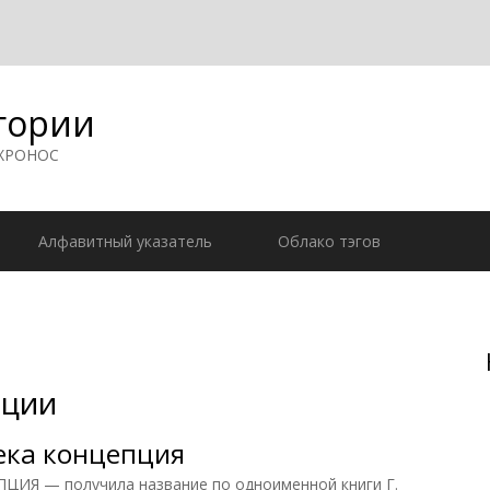
гории
 ХРОНОС
Алфавитный указатель
Облако тэгов
ации
ека концепция
Я — получила название по одноименной книги Г.