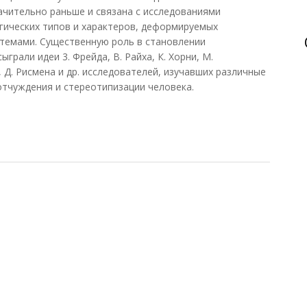
начительно раньше и связана с исследованиями
гических типов и характеров, деформируемых
емами. Существенную роль в становлении
рали идеи 3. Фрейда, В. Райха, К. Хорни, М.
, Д. Рисмена и др. исследователей, изучавших различные
отчуждения и стереотипизации человека.
ка концепция