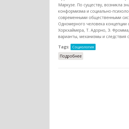
Маркузе. По существу, возникла з
конформизма и социально-психоло
современными общественными сист
Одномерного человека концепции сыг
Хоркхаймера, Т. Адорно, Э. Фромма
варианты, механизмы и следствия 
Tags:
Социология
Подробнее
о Одномерного челове