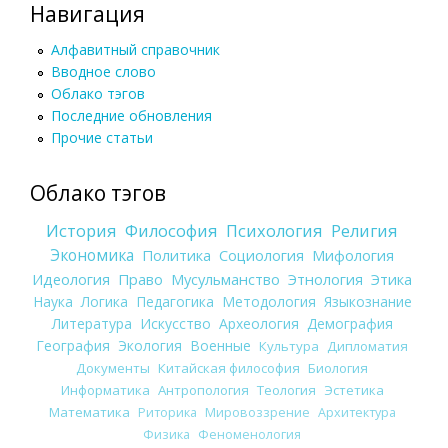
Навигация
Алфавитный справочник
Вводное слово
Облако тэгов
Последние обновления
Прочие статьи
Облако тэгов
История
Философия
Психология
Религия
Экономика
Политика
Социология
Мифология
Идеология
Право
Мусульманство
Этнология
Этика
Наука
Логика
Педагогика
Методология
Языкознание
Литература
Искусство
Археология
Демография
География
Экология
Военные
Культура
Дипломатия
Документы
Китайская философия
Биология
Информатика
Антропология
Теология
Эстетика
Математика
Риторика
Мировоззрение
Архитектура
Физика
Феноменология