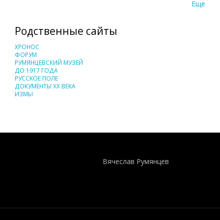
Еще
Родственные сайты
ХРОНОС
ФОРУМ
РУМЯНЦЕВСКИЙ МУЗЕЙ
ДО 1917 ГОДА
РУССКОЕ ПОЛЕ
ДОКУМЕНТЫ XX ВЕКА
ИЗМЫ
Понятия И Категории - Исторический Проект ХРОНОС
WEB-редактор
Вячеслав Румянцев