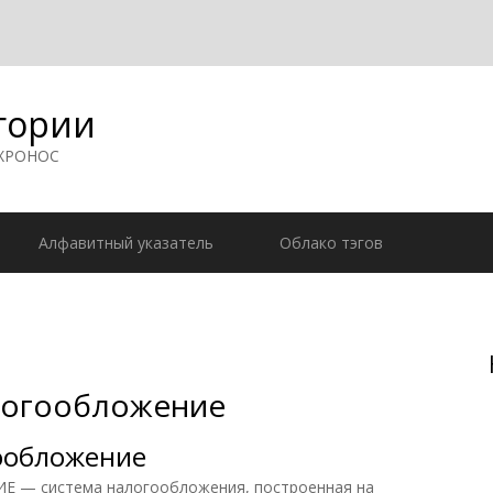
гории
 ХРОНОС
Алфавитный указатель
Облако тэгов
логообложение
ообложение
— система налогообложения, построенная на