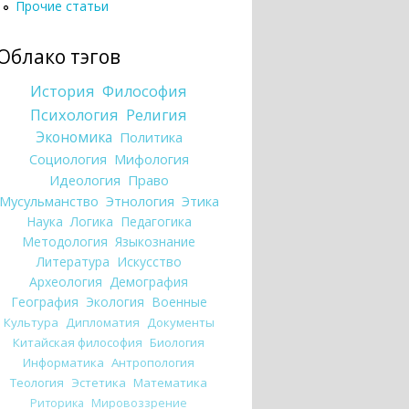
Прочие статьи
Облако тэгов
История
Философия
Психология
Религия
Экономика
Политика
Социология
Мифология
Идеология
Право
Мусульманство
Этнология
Этика
Наука
Логика
Педагогика
Методология
Языкознание
Литература
Искусство
Археология
Демография
География
Экология
Военные
Культура
Дипломатия
Документы
Китайская философия
Биология
Информатика
Антропология
Теология
Эстетика
Математика
Риторика
Мировоззрение