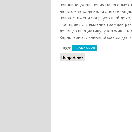
принципе уменьшения налоговых ст
налогом дохода налогоплательщика
при достижении опр. уровней дохо
Поощряет стремление граждан раз
деловую инициативу, увеличивать 
Характерно главным образом для к
Tags:
Экономика
Подробнее
о Регрессивное налог