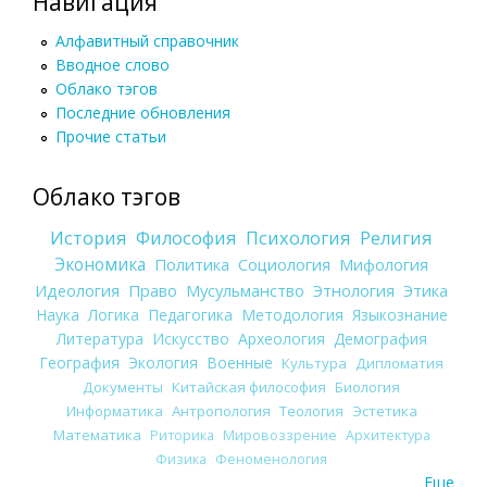
Навигация
Алфавитный справочник
Вводное слово
Облако тэгов
Последние обновления
Прочие статьи
Облако тэгов
История
Философия
Психология
Религия
Экономика
Политика
Социология
Мифология
Идеология
Право
Мусульманство
Этнология
Этика
Наука
Логика
Педагогика
Методология
Языкознание
Литература
Искусство
Археология
Демография
География
Экология
Военные
Культура
Дипломатия
Документы
Китайская философия
Биология
Информатика
Антропология
Теология
Эстетика
Математика
Риторика
Мировоззрение
Архитектура
Физика
Феноменология
Еще