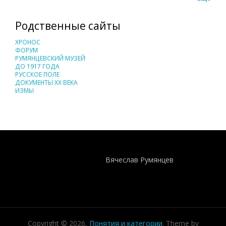
Родственные сайты
ХРОНОС
ФОРУМ
РУМЯНЦЕВСКИЙ МУЗЕЙ
ДО 1917 ГОДА
РУССКОЕ ПОЛЕ
ДОКУМЕНТЫ XX ВЕКА
ИЗМЫ
Понятия И Категории - Исторический Проект ХРОНОС
WEB-редактор
Вячеслав Румянцев
Copyright © 2026,
Понятия и категории
. Theme by