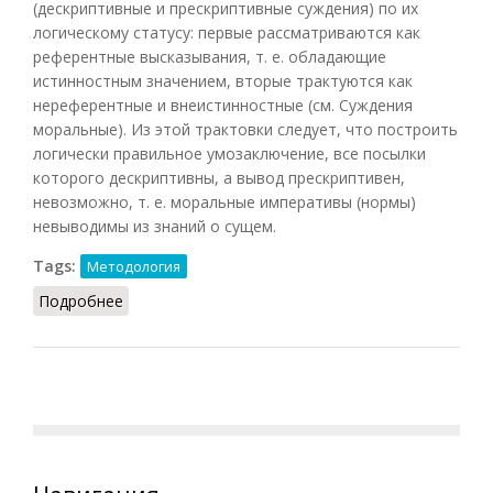
(дескриптивные и прескриптивные суждения) по их
логическому статусу: первые рассматриваются как
референтные высказывания, т. е. обладающие
истинностным значением, вторые трактуются как
нереферентные и внеистинностные (см. Суждения
моральные). Из этой трактовки следует, что построить
логически правильное умозаключение, все посылки
которого дескриптивны, а вывод прескриптивен,
невозможно, т. е. моральные императивы (нормы)
невыводимы из знаний о сущем.
Tags:
Методология
Подробнее
о Юма принцип