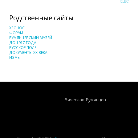
Еще
Родственные сайты
ХРОНОС
ФОРУМ
РУМЯНЦЕВСКИЙ МУЗЕЙ
ДО 1917 ГОДА
РУССКОЕ ПОЛЕ
ДОКУМЕНТЫ XX ВЕКА
ИЗМЫ
Понятия И Категории - Исторический Проект ХРОНОС
WEB-редактор
Вячеслав Румянцев