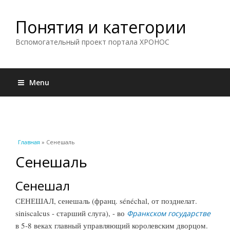
Понятия и категории
Вспомогательный проект портала ХРОНОС
Menu
Вы здесь
Главная
» Сенешаль
Сенешаль
Сенешал
СЕНЕШАЛ, сенешаль (франц. sénéchal, от позднелат.
siniscalcus - старший слуга), - во
Франкском государстве
в 5-8 веках главный управляющий королевским дворцом.