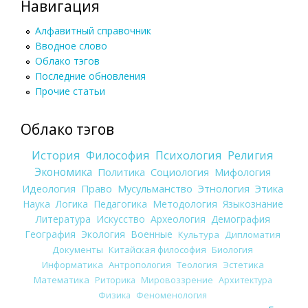
Навигация
Алфавитный справочник
Вводное слово
Облако тэгов
Последние обновления
Прочие статьи
Облако тэгов
История
Философия
Психология
Религия
Экономика
Политика
Социология
Мифология
Идеология
Право
Мусульманство
Этнология
Этика
Наука
Логика
Педагогика
Методология
Языкознание
Литература
Искусство
Археология
Демография
География
Экология
Военные
Культура
Дипломатия
Документы
Китайская философия
Биология
Информатика
Антропология
Теология
Эстетика
Математика
Риторика
Мировоззрение
Архитектура
Физика
Феноменология