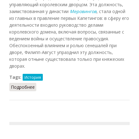
управляющий королевским дворцом. Эта должность,
заимствованная у династии
Меровингов
, стала одной
из главных в правление первых Капетингов: в сферу его
деятельности входило руководство делами
королевского домена, включая вопросы, связанные с
ведением войны и осуществление правосудия.
Обеспокоенный влиянием и ролью сенешалей при
дворе, Филипп-Август упразднил эту должность,
которая отныне существовала только при княжеских
дворах.
Tags:
История
Подробнее
о Сенешаль (Поло де Бонье, 2014)