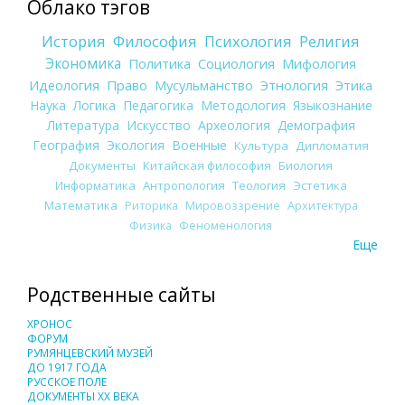
Облако тэгов
История
Философия
Психология
Религия
Экономика
Политика
Социология
Мифология
Идеология
Право
Мусульманство
Этнология
Этика
Наука
Логика
Педагогика
Методология
Языкознание
Литература
Искусство
Археология
Демография
География
Экология
Военные
Культура
Дипломатия
Документы
Китайская философия
Биология
Информатика
Антропология
Теология
Эстетика
Математика
Риторика
Мировоззрение
Архитектура
Физика
Феноменология
Еще
Родственные сайты
ХРОНОС
ФОРУМ
РУМЯНЦЕВСКИЙ МУЗЕЙ
ДО 1917 ГОДА
РУССКОЕ ПОЛЕ
ДОКУМЕНТЫ XX ВЕКА