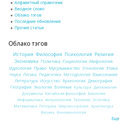
Алфавитный справочник
Вводное слово
Облако тэгов
Последние обновления
Прочие статьи
Облако тэгов
История
Философия
Психология
Религия
Экономика
Политика
Социология
Мифология
Идеология
Право
Мусульманство
Этнология
Этика
Наука
Логика
Педагогика
Методология
Языкознание
Литература
Искусство
Археология
Демография
География
Экология
Военные
Культура
Дипломатия
Документы
Китайская философия
Биология
Информатика
Антропология
Теология
Эстетика
Математика
Риторика
Мировоззрение
Архитектура
Физика
Феноменология
Еще