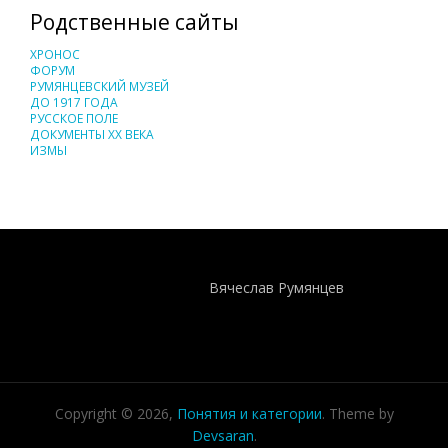
Родственные сайты
ХРОНОС
ФОРУМ
РУМЯНЦЕВСКИЙ МУЗЕЙ
ДО 1917 ГОДА
РУССКОЕ ПОЛЕ
ДОКУМЕНТЫ XX ВЕКА
ИЗМЫ
Понятия И Категории - Исторический Проект ХРОНОС
WEB-редактор
Вячеслав Румянцев
Copyright © 2026,
Понятия и категории
. Theme by
Devsaran
.