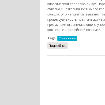
классической европейской культуро
связана с безграничностью его кр
смысла. Это неприятие вызвано то
процессуальность практически не зн
презумпция ограничивающего упор
контексте европейской классики.
Tags:
Философия
Подробнее
о Логофобия