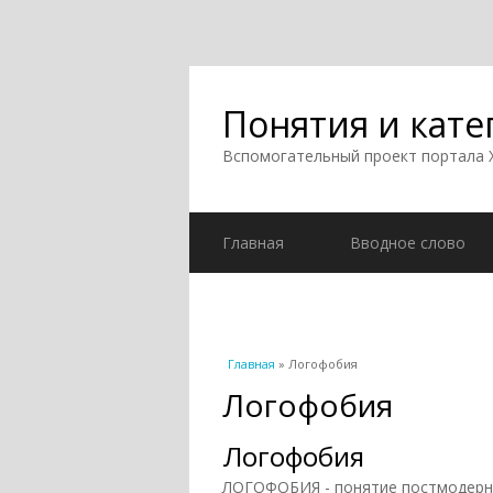
Понятия и кате
Вспомогательный проект портала
Главная
Вводное слово
Вы здесь
Главная
» Логофобия
Логофобия
Логофобия
ЛОГОФОБИЯ - понятие постмодерн