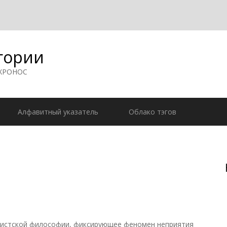
гории
 ХРОНОС
Алфавитный указатель
Облако тэгов
истской философии, фиксирующее феномен неприятия