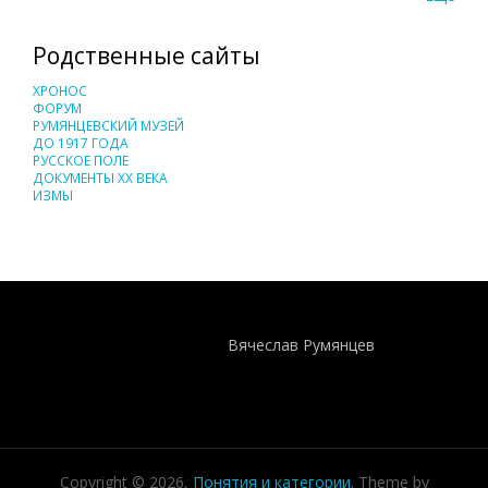
Родственные сайты
ХРОНОС
ФОРУМ
РУМЯНЦЕВСКИЙ МУЗЕЙ
ДО 1917 ГОДА
РУССКОЕ ПОЛЕ
ДОКУМЕНТЫ XX ВЕКА
ИЗМЫ
Понятия И Категории - Исторический Проект ХРОНОС
WEB-редактор
Вячеслав Румянцев
Copyright © 2026,
Понятия и категории
. Theme by