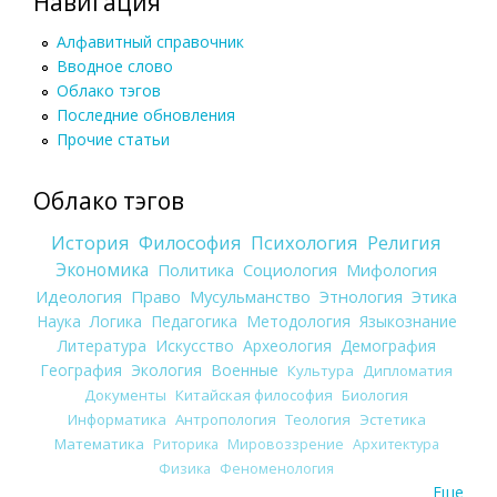
Навигация
Алфавитный справочник
Вводное слово
Облако тэгов
Последние обновления
Прочие статьи
Облако тэгов
История
Философия
Психология
Религия
Экономика
Политика
Социология
Мифология
Идеология
Право
Мусульманство
Этнология
Этика
Наука
Логика
Педагогика
Методология
Языкознание
Литература
Искусство
Археология
Демография
География
Экология
Военные
Культура
Дипломатия
Документы
Китайская философия
Биология
Информатика
Антропология
Теология
Эстетика
Математика
Риторика
Мировоззрение
Архитектура
Физика
Феноменология
Еще