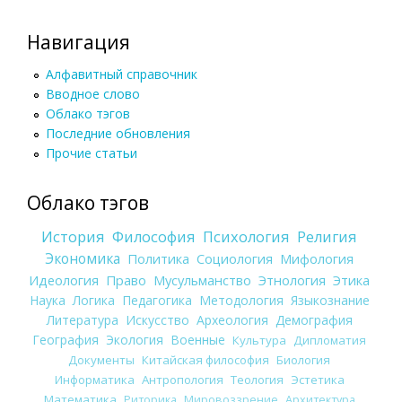
Навигация
Алфавитный справочник
Вводное слово
Облако тэгов
Последние обновления
Прочие статьи
Облако тэгов
История
Философия
Психология
Религия
Экономика
Политика
Социология
Мифология
Идеология
Право
Мусульманство
Этнология
Этика
Наука
Логика
Педагогика
Методология
Языкознание
Литература
Искусство
Археология
Демография
География
Экология
Военные
Культура
Дипломатия
Документы
Китайская философия
Биология
Информатика
Антропология
Теология
Эстетика
Математика
Риторика
Мировоззрение
Архитектура