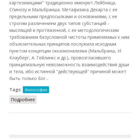
картезианцами" традиционно именуют Лейбница,
Спинозу и Мальбранша. Метафизика Декарта с ее
предельными предпосылками и основаниями, с ее
строгим различением двух типов субстанций -
мыслящей и протяженной, с ее методологическим
требованием безусловной чистоты применяемых к ним
объяснительных принципов послужила исходным
пунктом концепции окказионализма (Мальбранш, И.
Клауберг, А. Гейлинкс и др.), провозгласившего
принципиальную невозможность взаимодействия души
и тела, ибо истинной "действующей" причиной может
быть только Бог...
Tags:
Философия
Подробнее
о Картезианство (Грицанов, 1998)