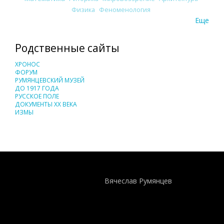
Физика
Феноменология
Еще
Родственные сайты
ХРОНОС
ФОРУМ
РУМЯНЦЕВСКИЙ МУЗЕЙ
ДО 1917 ГОДА
РУССКОЕ ПОЛЕ
ДОКУМЕНТЫ XX ВЕКА
ИЗМЫ
Понятия И Категории - Исторический Проект ХРОНОС
WEB-редактор
Вячеслав Румянцев