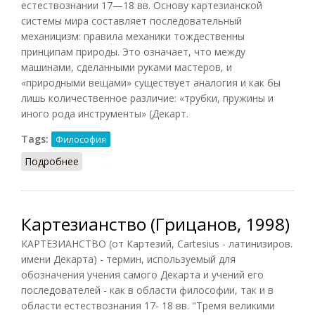
естествознании 17—18 вв. Основу картезианской
системы мира составляет последовательный
механицизм: правила механики тождественны
принципам природы. Это означает, что между
машинами, сделанными руками мастеров, и
«природными вещами» существует аналогия и как бы
лишь количественное различие: «трубки, пружины и
иного рода инструменты» (Декарт.
Tags:
Философия
Подробнее
о Картезианство
Картезианство (Грицанов, 1998)
КАРТЕЗИАНСТВО (от Картезий, Cartesius - латинизиров.
имени Декарта) - термин, используемый для
обозначения учения самого Декарта и учений его
последователей - как в области философии, так и в
области естествознания 17- 18 вв. "Тремя великими