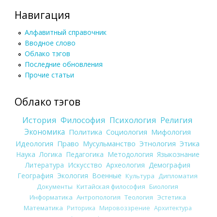
Навигация
Алфавитный справочник
Вводное слово
Облако тэгов
Последние обновления
Прочие статьи
Облако тэгов
История
Философия
Психология
Религия
Экономика
Политика
Социология
Мифология
Идеология
Право
Мусульманство
Этнология
Этика
Наука
Логика
Педагогика
Методология
Языкознание
Литература
Искусство
Археология
Демография
География
Экология
Военные
Культура
Дипломатия
Документы
Китайская философия
Биология
Информатика
Антропология
Теология
Эстетика
Математика
Риторика
Мировоззрение
Архитектура