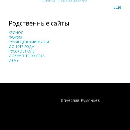
Физика
Феноменология
Еще
Родственные сайты
ХРОНОС
ФОРУМ
РУМЯНЦЕВСКИЙ МУЗЕЙ
ДО 1917 ГОДА
РУССКОЕ ПОЛЕ
ДОКУМЕНТЫ XX ВЕКА
ИЗМЫ
Понятия И Категории - Исторический Проект ХРОНОС
WEB-редактор
Вячеслав Румянцев