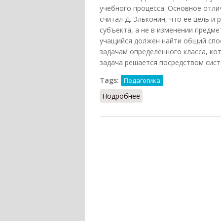
учебного процесса. Основное отлич
считал Д. Эльконин, что ее цель и
субъекта, а не в изменении предме
учащийся должен найти общий спос
задачам определенного класса, к
задача решается посредством сист
Tags:
Педагогика
Подробнее
о Учебная задача