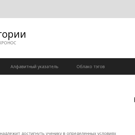
гории
 ХРОНОС
Алфавитный указатель
Облако тэгов
надлежит достигнуть ученику в определенных условиях