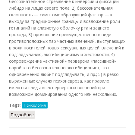
бессознательное стремление к инверсии и фиксации
либидо на лицах своего пола; 2) бессознательная
склонность — симптомообразующий фактор — к
выходу за традиционные границы и возложение роли
гетиналий на слизистую оболочку рта и заднего
прохода; 3) проявление преимущественно в виде
противоположных пар частных влечений, выступающих
в роли носителей новых сексуальных целей: влечений к
подглядыванию, эксгибиционизму и жестокости; 4)
сопровождение «активной» перверсии «пассивной»
парой: кто бессознательно эксгибиционист, тот
одновременно любит подглядывать, и пр.; 5) в резко
выраженных случаях психоневроза, как правило,
имеются следы всех перверсных влечений при
возможном доминировании одного или нескольких.
Tags:
Психология
Подробнее
о Влечения сексуальные психоневротиков