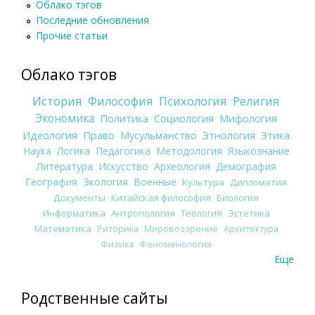
Облако тэгов
Последние обновления
Прочие статьи
Облако тэгов
История
Философия
Психология
Религия
Экономика
Политика
Социология
Мифология
Идеология
Право
Мусульманство
Этнология
Этика
Наука
Логика
Педагогика
Методология
Языкознание
Литература
Искусство
Археология
Демография
География
Экология
Военные
Культура
Дипломатия
Документы
Китайская философия
Биология
Информатика
Антропология
Теология
Эстетика
Математика
Риторика
Мировоззрение
Архитектура
Физика
Феноменология
Еще
Родственные сайты