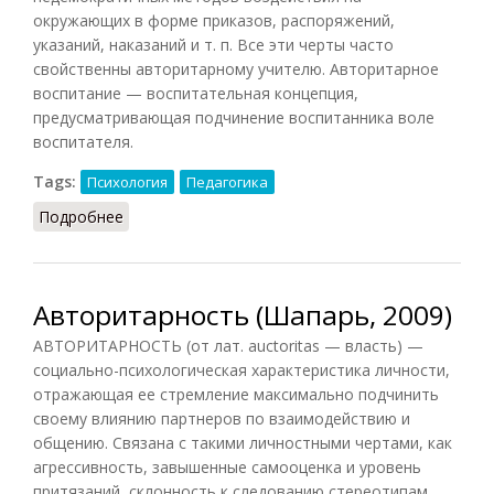
окружающих в форме приказов, распоряжений,
указаний, наказаний и т. п. Все эти черты часто
свойственны авторитарному учителю. Авторитарное
воспитание — воспитательная концепция,
предусматривающая подчинение воспитанника воле
воспитателя.
Tags:
Психология
Педагогика
Подробнее
о Авторитарность (Коджаспирова, 2001)
Авторитарность (Шапарь, 2009)
АВТОРИТАРНОСТЬ (от лат. auctoritas — власть) —
социально-психологическая характеристика личности,
отражающая ее стремление максимально подчинить
своему влиянию партнеров по взаимодействию и
общению. Связана с такими личностными чертами, как
агрессивность, завышенные самооценка и уровень
притязаний, склонность к следованию стереотипам,