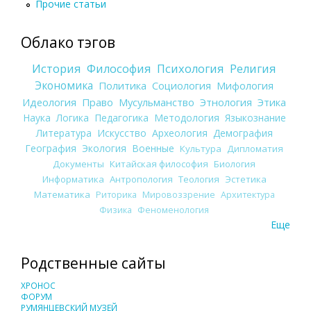
Прочие статьи
Облако тэгов
История
Философия
Психология
Религия
Экономика
Политика
Социология
Мифология
Идеология
Право
Мусульманство
Этнология
Этика
Наука
Логика
Педагогика
Методология
Языкознание
Литература
Искусство
Археология
Демография
География
Экология
Военные
Культура
Дипломатия
Документы
Китайская философия
Биология
Информатика
Антропология
Теология
Эстетика
Математика
Риторика
Мировоззрение
Архитектура
Физика
Феноменология
Еще
Родственные сайты
ХРОНОС
ФОРУМ
РУМЯНЦЕВСКИЙ МУЗЕЙ