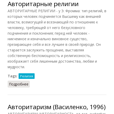
Авторитарные религии
АВТОРИТАРНЫЕ РЕЛИГИИ - у Э. Фромма: тип религий, в
которых человек подчиняется Высшему как внешней
власти, всемогущей и всезнающей по отношению к
человеку, требующей от него безусловного
подчинения и поклонения; перед ней человек -
никчемное и изначально виновное существо,
презирающее себя и все лучшее в своей природе. Он
старается заслужить прощение, выставляя
собственную беспомощность и религиозность,
изображает себя лишенным достоинства, любви и
мудрости.
Tags:
Религия
Подробнее
о Авторитарные религии
Авторитаризм (Василенко, 1996)
АВТОРИТАРИЗМ (АВТОРИТАРНОСТЬ, от лат. auctoritas