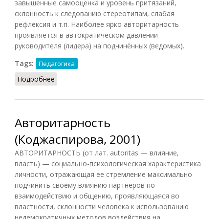
завышенные самооценка и уровень притязаний,
склонность к следованию стереотипам, слабая
рефлексия и т.п. Наиболее ярко авторитарность
проявляется в автократическом давлении
руководителя (лидера) на подчинённых (ведомых).
Tags:
Педагогика
Подробнее
о Авторитарность (Рапацевич, 2006)
Авторитарность
(Коджаспирова, 2001)
АВТОРИТАРНОСТЬ (от лат. autoritas — влияние,
власть) — социально-психологическая характеристика
личности, отражающая ее стремление максимально
подчинить своему влиянию партнеров по
взаимодействию и общению, проявляющаяся во
властности, склонности человека к использованию
недемократичных методов воздействия на