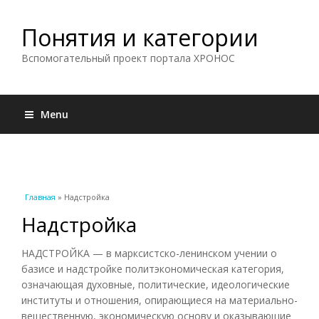
Понятия и категории
Вспомогательный проект портала ХРОНОС
Menu
Вы здесь
Главная
» Надстройка
Надстройка
НАДСТРОЙКА — в марксистско-ленинском учении о
базисе и надстройке политэкономическая категория,
означающая духовные, политические, идеологические
институты и отношения, опирающиеся на материально-
вещественную, экономическую основу и оказывающие