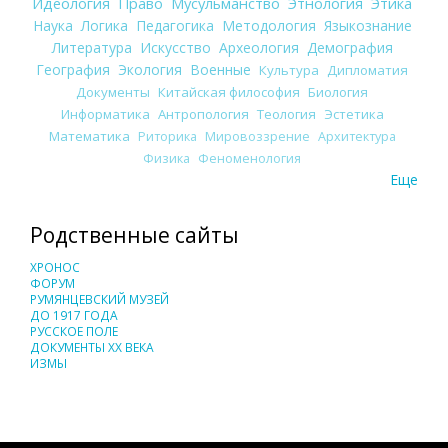
Идеология
Право
Мусульманство
Этнология
Этика
Наука
Логика
Педагогика
Методология
Языкознание
Литература
Искусство
Археология
Демография
География
Экология
Военные
Культура
Дипломатия
Документы
Китайская философия
Биология
Информатика
Антропология
Теология
Эстетика
Математика
Риторика
Мировоззрение
Архитектура
Физика
Феноменология
Еще
Родственные сайты
ХРОНОС
ФОРУМ
РУМЯНЦЕВСКИЙ МУЗЕЙ
ДО 1917 ГОДА
РУССКОЕ ПОЛЕ
ДОКУМЕНТЫ XX ВЕКА
ИЗМЫ