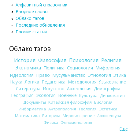
Алфавитный справочник
Вводное слово
Облако тэгов
Последние обновления
Прочие статьи
Облако тэгов
История
Философия
Психология
Религия
Экономика
Политика
Социология
Мифология
Идеология
Право
Мусульманство
Этнология
Этика
Наука
Логика
Педагогика
Методология
Языкознание
Литература
Искусство
Археология
Демография
География
Экология
Военные
Культура
Дипломатия
Документы
Китайская философия
Биология
Информатика
Антропология
Теология
Эстетика
Математика
Риторика
Мировоззрение
Архитектура
Физика
Феноменология
Еще