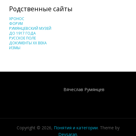
Родственные сайты
ХРОНОС
ФОРУМ
РУМЯНЦЕВСКИЙ МУЗЕЙ
ДО 1917 ГОДА
РУССКОЕ ПОЛЕ
ДОКУМЕНТЫ XX ВЕКА
ИЗМЫ
Понятия И Категории - Исторический Проект ХРОНОС
WEB-редактор
Вячеслав Румянцев
Copyright © 2026,
Понятия и категории
. Theme by
Devsaran
.