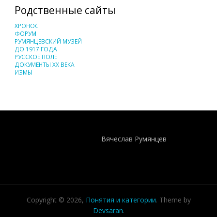
Родственные сайты
ХРОНОС
ФОРУМ
РУМЯНЦЕВСКИЙ МУЗЕЙ
ДО 1917 ГОДА
РУССКОЕ ПОЛЕ
ДОКУМЕНТЫ XX ВЕКА
ИЗМЫ
Понятия И Категории - Исторический Проект ХРОНОС
WEB-редактор
Вячеслав Румянцев
Copyright © 2026,
Понятия и категории
. Theme by
Devsaran
.