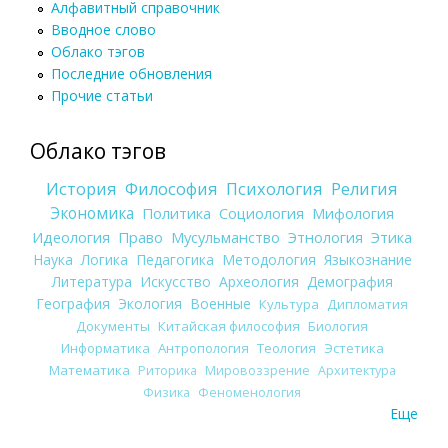
Алфавитный справочник
Вводное слово
Облако тэгов
Последние обновления
Прочие статьи
Облако тэгов
История
Философия
Психология
Религия
Экономика
Политика
Социология
Мифология
Идеология
Право
Мусульманство
Этнология
Этика
Наука
Логика
Педагогика
Методология
Языкознание
Литература
Искусство
Археология
Демография
География
Экология
Военные
Культура
Дипломатия
Документы
Китайская философия
Биология
Информатика
Антропология
Теология
Эстетика
Математика
Риторика
Мировоззрение
Архитектура
Физика
Феноменология
Еще