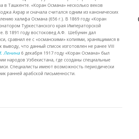
а в Ташкенте. «Коран Османа» несколько веков
Ходжа Ахрар и сначала считался одним из канонических
лению халифа Османа (656 г.). В 1869 году «Коран
ернатором Туркестанского края Императорской
е. В 1891 году востоковед А.Ф. Шебунин дал
си, сравнил ее с «османскими» копиями, хранящимися в
к выводу, что данный список изготовлен не ранее VIII
И. Ленина
6 декабря 1917 году «Коран Османа» был
рии народов Узбекистана, где созданы специальные
писи. Специалисты имеют возможность периодически
ник ранней арабской письменности.