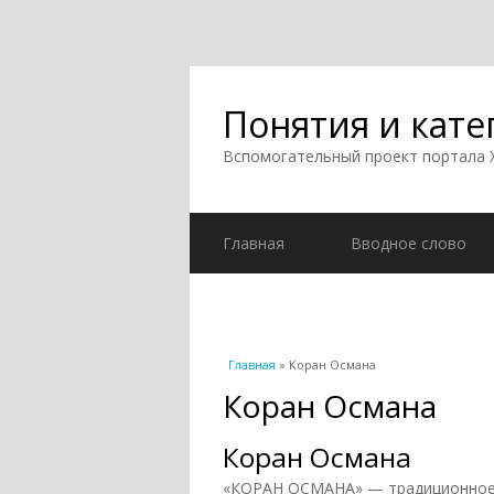
Понятия и кате
Вспомогательный проект портала
Главная
Вводное слово
Вы здесь
Главная
» Коран Османа
Коран Османа
Коран Османа
«КОРАН ОСМАНА» — традиционное н