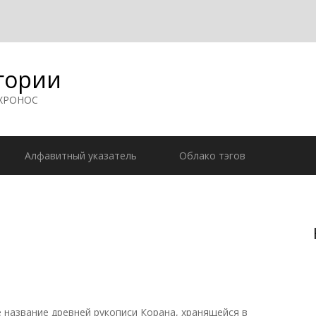
гории
 ХРОНОС
Алфавитный указатель
Облако тэгов
азвание древней рукописи Корана, хранящейся в