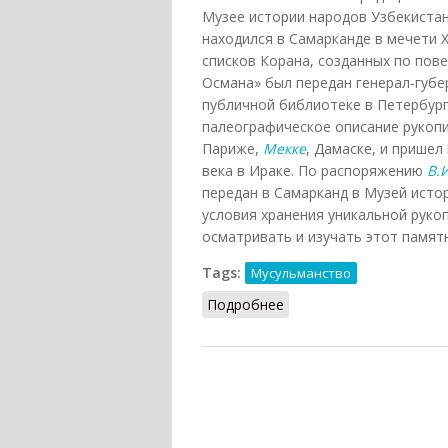
Музее истории народов Узбекистан
находился в Самарканде в мечети 
списков Корана, созданных по пове
Османа» был передан генерал-губ
публичной библиотеке в Петербург
палеографическое описание рукопи
Париже,
Мекке
, Дамаске, и пришел 
века в Ираке. По распоряжению
В.
передан в Самарканд в Музей исто
условия хранения уникальной руко
осматривать и изучать этот памят
Tags:
Мусульманство
Подробнее
о Коран Османа