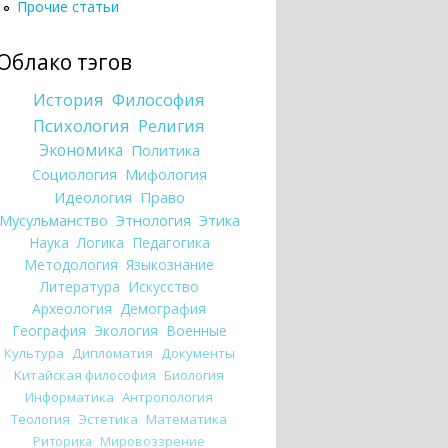
Прочие статьи
Облако тэгов
История
Философия
Психология
Религия
Экономика
Политика
Социология
Мифология
Идеология
Право
Мусульманство
Этнология
Этика
Наука
Логика
Педагогика
Методология
Языкознание
Литература
Искусство
Археология
Демография
География
Экология
Военные
Культура
Дипломатия
Документы
Китайская философия
Биология
Информатика
Антропология
Теология
Эстетика
Математика
Риторика
Мировоззрение