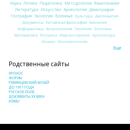
Наука
Логика
Педагогика
Методология
Языкознание
Литература
Искусство
Археология
Демография
География
Экология
Военные
Культура
Дипломатия
Документы
Китайская философия
Биология
Информатика
Антропология
Теология
Эстетика
Математика
Риторика
Мировоззрение
Архитектура
Физика
Феноменология
Еще
Родственные сайты
ХРОНОС
ФОРУМ
РУМЯНЦЕВСКИЙ МУЗЕЙ
ДО 1917 ГОДА
РУССКОЕ ПОЛЕ
ДОКУМЕНТЫ XX ВЕКА
ИЗМЫ