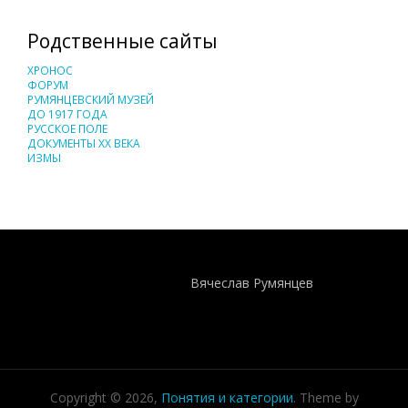
Родственные сайты
ХРОНОС
ФОРУМ
РУМЯНЦЕВСКИЙ МУЗЕЙ
ДО 1917 ГОДА
РУССКОЕ ПОЛЕ
ДОКУМЕНТЫ XX ВЕКА
ИЗМЫ
Понятия И Категории - Исторический Проект ХРОНОС
WEB-редактор
Вячеслав Румянцев
Copyright © 2026,
Понятия и категории
. Theme by