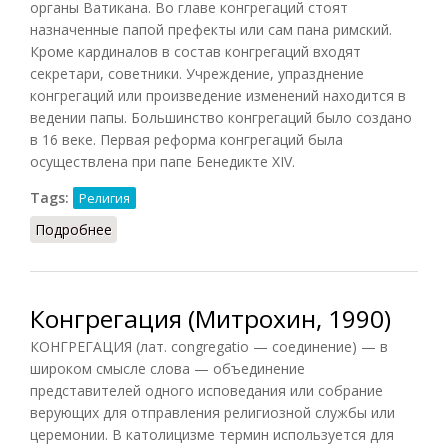
органы Ватикана. Во главе конгрегаций стоят
назначенные папой префекты или сам пана римский.
Кроме кардиналов в состав конгрегаций входят
секретари, советники. Учреждение, упразднение
конгрегаций или произведение изменений находится в
ведении папы. Большинство конгрегаций было создано
в 16 веке. Первая реформа конгрегаций была
осуществлена при папе Бенедикте XIV.
Tags:
Религия
Подробнее
о Конгрегации (Новиков, 1987)
Конгрегация (Митрохин, 1990)
КОНГРЕГАЦИЯ (лат. congregatio — соединение) — в
широком смысле слова — объединение
представителей одного исповедания или собрание
верующих для отправления религиозной службы или
церемонии. В католицизме термин используется для