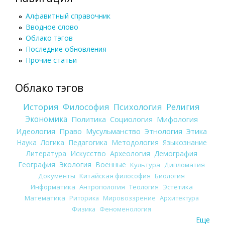
Алфавитный справочник
Вводное слово
Облако тэгов
Последние обновления
Прочие статьи
Облако тэгов
История
Философия
Психология
Религия
Экономика
Политика
Социология
Мифология
Идеология
Право
Мусульманство
Этнология
Этика
Наука
Логика
Педагогика
Методология
Языкознание
Литература
Искусство
Археология
Демография
География
Экология
Военные
Культура
Дипломатия
Документы
Китайская философия
Биология
Информатика
Антропология
Теология
Эстетика
Математика
Риторика
Мировоззрение
Архитектура
Физика
Феноменология
Еще