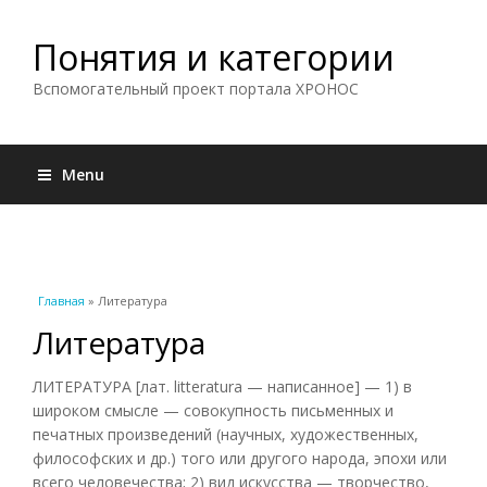
Понятия и категории
Вспомогательный проект портала ХРОНОС
Menu
Вы здесь
Главная
» Литература
Литература
ЛИТЕРАТУРА [лат. litteratura — написанное] — 1) в
широком смысле — совокупность письменных и
печатных произведений (научных, художественных,
философских и др.) того или другого народа, эпохи или
всего человечества; 2) вид искусства — творчество,