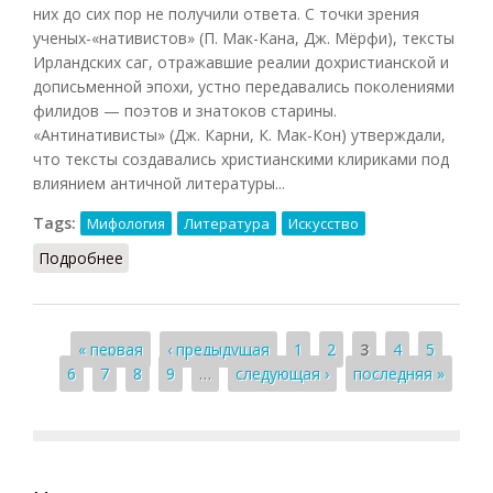
них до сих пор не получили ответа. С точки зрения
ученых-«нативистов» (П. Мак-Кана, Дж. Мёрфи), тексты
Ирландских саг, отражавшие реалии дохристианской и
дописьменной эпохи, устно передавались поколениями
филидов — поэтов и знатоков старины.
«Антинативисты» (Дж. Карни, К. Мак-Кон) утверждали,
что тексты создавались христианскими клириками под
влиянием античной литературы...
Tags:
Мифология
Литература
Искусство
Подробнее
о Ирландские саги
Страницы
« первая
‹ предыдущая
1
2
3
4
5
6
7
8
9
…
следующая ›
последняя »