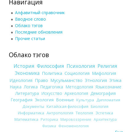
Навигация
Алфавитный справочник
Вводное слово
Облако тэгов
Последние обновления
Прочие статьи
Облако тэгов
История
Философия
Психология
Религия
Экономика
Политика
Социология
Мифология
Идеология
Право
Мусульманство
Этнология
Этика
Наука
Логика
Педагогика
Методология
Языкознание
Литература
Искусство
Археология
Демография
География
Экология
Военные
Культура
Дипломатия
Документы
Китайская философия
Биология
Информатика
Антропология
Теология
Эстетика
Математика
Риторика
Мировоззрение
Архитектура
Физика
Феноменология