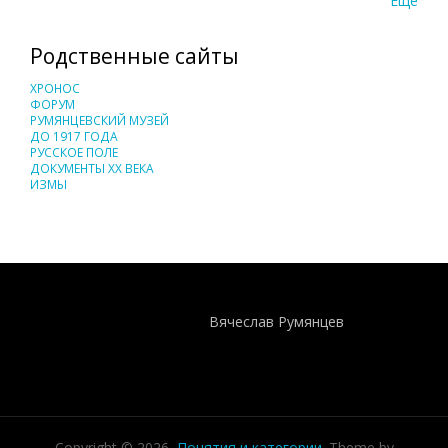
Еще
Родственные сайты
ХРОНОС
ФОРУМ
РУМЯНЦЕВСКИЙ МУЗЕЙ
ДО 1917 ГОДА
РУССКОЕ ПОЛЕ
ДОКУМЕНТЫ XX ВЕКА
ИЗМЫ
Понятия И Категории - Исторический Проект ХРОНОС
WEB-редактор
Вячеслав Румянцев
Copyright © 2026,
Понятия и категории
. Theme by