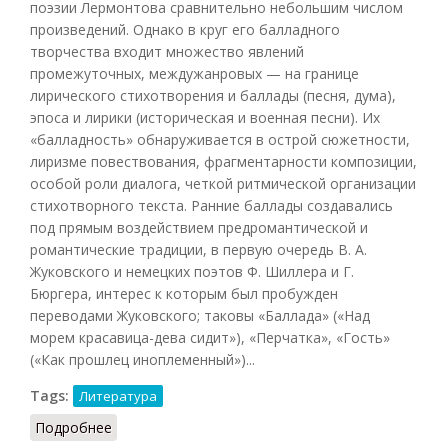
поэзии Лермонтова сравнительно небольшим числом
произведений. Однако в круг его балладного
творчества входит множество явлений
промежуточных, междужанровых — на границе
лирического стихотворения и баллады (песня, дума),
эпоса и лирики (историческая и военная песни). Их
«балладность» обнаруживается в острой сюжетности,
лиризме повествования, фрагментарности композиции,
особой роли диалога, четкой ритмической организации
стихотворного текста. Ранние баллады создавались
под прямым воздействием предромантической и
романтические традиции, в первую очередь B. А.
Жуковского и немецких поэтов Ф. Шиллера и Г.
Бюргера, интерес к которым был пробужден
переводами Жуковского; таковы «Баллада» («Над
морем красавица-дева сидит»), «Перчатка», «Гость»
(«Как прошлец иноплеменный»)...
Tags:
Литература
Подробнее
о Баллада (ЛЭ, 1981)