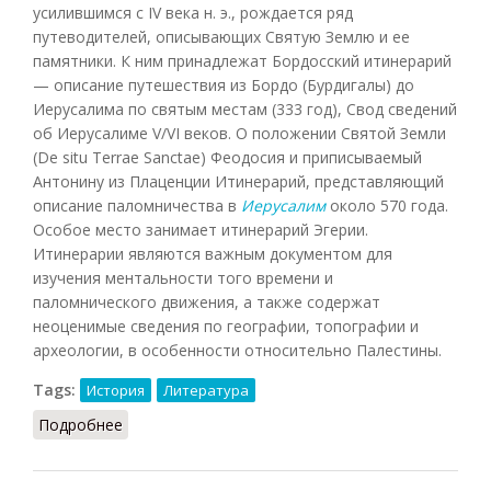
усилившимся с IV века н. э., рождается ряд
путеводителей, описывающих Святую Землю и ее
памятники. К ним принадлежат Бордосский итинерарий
— описание путешествия из Бордо (Бурдигалы) до
Иерусалима по святым местам (333 год), Свод сведений
об Иерусалиме V/VI веков. О положении Святой Земли
(De situ Terrae Sanctae) Феодосия и приписываемый
Антонину из Плаценции Итинерарий, представляющий
описание паломничества в
Иерусалим
около 570 года.
Особое место занимает итинерарий Эгерии.
Итинерарии являются важным документом для
изучения ментальности того времени и
паломнического движения, а также содержат
неоценимые сведения по географии, топографии и
археологии, в особенности относительно Палестины.
Tags:
История
Литература
Подробнее
о Итинерарий