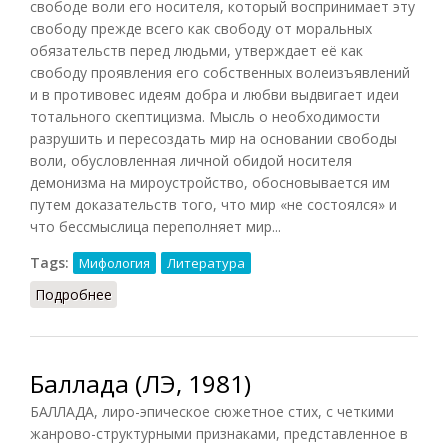
свободе воли его носителя, который воспринимает эту
свободу прежде всего как свободу от моральных
обязательств перед людьми, утверждает её как
свободу проявления его собственных волеизъявлений
и в противовес идеям добра и любви выдвигает идеи
тотального скептицизма. Мысль о необходимости
разрушить и пересоздать мир на основании свободы
воли, обусловленная личной обидой носителя
демонизма на мироустройство, обосновывается им
путем доказательств того, что мир «не состоялся» и
что бессмыслица переполняет мир...
Tags:
Мифология
Литература
Подробнее
о Демонизм как тема творчества
Баллада (ЛЭ, 1981)
БАЛЛАДА, лиро-эпическое сюжетное стих, с четкими
жанрово-структурными признаками, представленное в