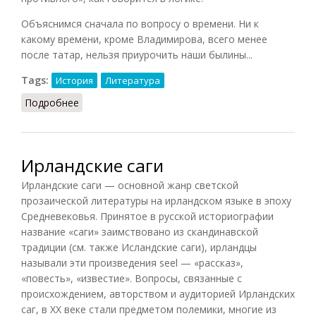
Объяснимся сначала по вопросу о времени. Ни к
какому времени, кроме Владимирова, всего менее
после татар, нельзя приурочить наши былины...
Tags:
История
Литература
Подробнее
о Былины (Погодин, 1871)
Ирландские саги
Ирландские саги — основной жанр светской
прозаической литературы на ирландском языке в эпоху
Средневековья. Принятое в русской историографии
название «саги» заимствовано из скандинавской
традиции (см. также Исландские саги), ирландцы
называли эти произведения seel — «рассказ»,
«повесть», «известие». Вопросы, связанные с
происхождением, авторством и аудиторией Ирландских
саг, в XX веке стали предметом полемики, многие из