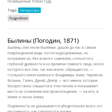
посвященные Робин Гуду.
Tags:
Литература
Подробнее
о Баллада
Былины (Погодин, 1871)
Былины, или песни былевые, дошли до нас в самом
поврежденном виде, почти изуродованные, но
основание их, без всякого сомнения, относится к
глубокой древности и ко времени главного лица, около
которого все они, так или иначе, обращаются, —
стольного князя киевского Владимира. Киев, Чернигов,
Волынь, Галич, Дунай, Днепр — вот имена, которые
беспрестанно слышатся в этих песнях и показывают
место их сочинения или происхождения, — на юге, в
Киеве и около Киева.
Подлинность их доказывается убедительнее всего «от
противного», как говорится в логике.