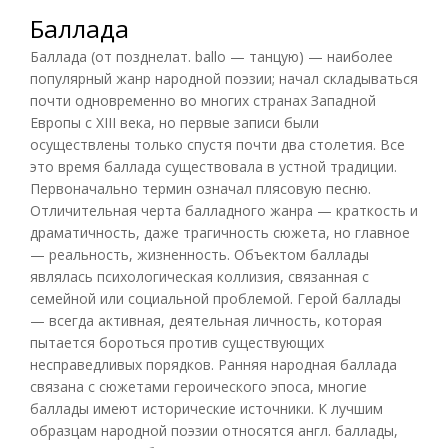
Баллада
Баллада (от позднелат. ballo — танцую) — наиболее
популярный жанр народной поэзии; начал складываться
почти одновременно во многих странах Западной
Европы с XIII века, но первые записи были
осуществлены только спустя почти два столетия. Все
это время баллада существовала в устной традиции.
Первоначально термин означал плясовую песню.
Отличительная черта балладного жанра — краткость и
драматичность, даже трагичность сюжета, но главное
— реальность, жизненность. Объектом баллады
являлась психологическая коллизия, связанная с
семейной или социальной проблемой. Герой баллады
— всегда активная, деятельная личность, которая
пытается бороться против существующих
несправедливых порядков. Ранняя народная баллада
связана с сюжетами героического эпоса, многие
баллады имеют исторические источники. К лучшим
образцам народной поэзии относятся англ. баллады,