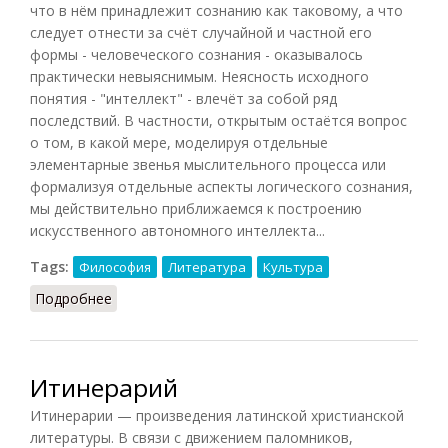
что в нём принадлежит сознанию как таковому, а что
следует отнести за счёт случайной и частной его
формы - человеческого сознания - оказывалось
практически невыяснимым. Неясность исходного
понятия - "интеллект" - влечёт за собой ряд
последствий. В частности, открытым остаётся вопрос
о том, в какой мере, моделируя отдельные
элементарные звенья мыслительного процесса или
формализуя отдельные аспекты логического сознания,
мы действительно приближаемся к построению
искусственного автономного интеллекта...
Tags:
Философия
Литература
Культура
Подробнее
о Мозг - текст - культура - искусственный
интеллект (Лотман, 1992)
Итинерарий
Итинерарии — произведения латинской христианской
литературы. В связи с движением паломников,