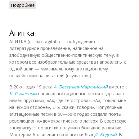
Подробнее
о Антитеза у Лермонтова
Агитка
АГИТКА (от лат. agitatio — побуждение) —
литературное произведение, написанное на
злободневную общественно-политическую тему, в
котором все изобразительные средства направлены к
одной цели — максимальному агитационному
воздействию на читателя (слушателя).
В 20-х годах 19 века
А. Бестужев-Марлинский
вместе с
К. Рылеевым
написал агитационные песни «Царь наш
немец прусский», «Ах, где те острова», «Ах, тошно мне
на чужой стороне», «Ты скажи, говори». Популярные
агитационные песни в 50—60-х годах создали поэты
революционно-демократического лагеря. В советскую
эпоху искусство агитки получило большое развитие.
Мастером большевистской агитки был
Д. Бедный
. В