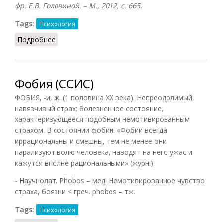
фр. Е.В. Головиной. – М., 2012, с. 665.
Tags:
Психология
Подробнее
о Фобия (Конт-Спонвиль)
Фобия (ССИС)
ФОБИЯ, -и, ж. (1 половина XX века). Непреодолимый,
навязчивый страх; болезненное состояние,
характеризующееся подобным немотивированным
страхом. В состоянии фобии. «Фобии всегда
иррациональны и смешны, тем не менее они
парализуют волю человека, наводят на него ужас и
кажутся вполне рациональными» (журн.).
- Научнолат. Phobos – мед. Немотивированное чувство
страха, боязни < греч. phobos – тж.
Tags:
Психология