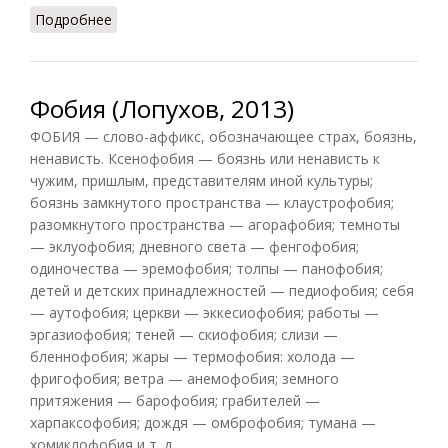
Подробнее
о Фобии
Фобия (Лопухов, 2013)
ФОБИЯ — слово-аффикс, обозначающее страх, боязнь,
ненависть. Ксенофобия — боязнь или ненависть к
чужим, пришлым, представителям иной культуры;
боязнь замкнутого пространства — клаустрофобия;
разомкнутого пространства — агорафобия; темноты
— эклуофобия; дневного света — фенгофобия;
одиночества — эремофобия; толпы — панофобия;
детей и детских принадлежностей — педиофобия; себя
— аутофобия; церкви — эккесиофобия; работы —
эргазиофобия; теней — скиофобия; слизи —
бленнофобия; жары — термофобия: холода —
фригофобия; ветра — анемофобия; земного
притяжения — барофобия; грабителей —
харпаксофобия; дождя — омброфобия; тумана —
хомиклофобия и т. д.