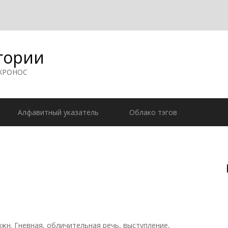
гории
 ХРОНОС
Алфавитный указатель
Облако тэгов
нижн. Гневная, обличительная речь, выступление,