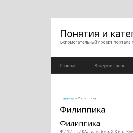
Понятия и кате
Вспомогательный проект портала
Главная
Вводное слово
Вы здесь
Главная
» Филиппика
Филиппика
Филиппика
ФИЛИППИКА, -и, ж. (сер. XIX в.). К