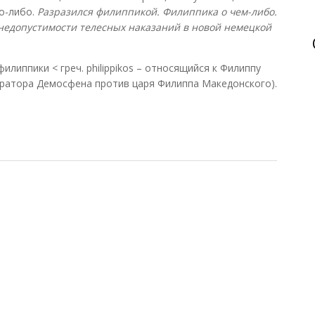
го-либо.
Разразился филиппикой. Филиппика о чем-либо.
недопустимости телесных наказаний в новой немецкой
 – филиппики < греч. philippikos – относящийся к Филиппу
 оратора Демосфена против царя Филиппа Македонского).