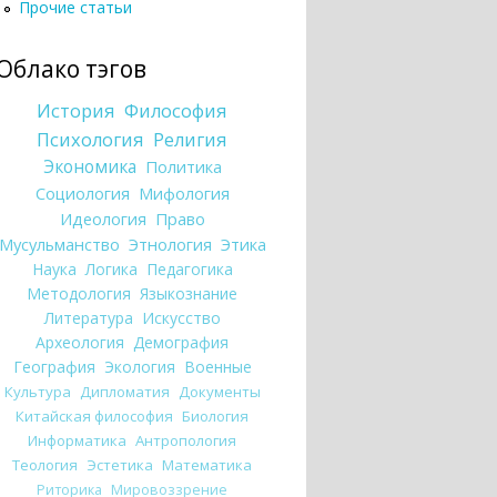
Прочие статьи
Облако тэгов
История
Философия
Психология
Религия
Экономика
Политика
Социология
Мифология
Идеология
Право
Мусульманство
Этнология
Этика
Наука
Логика
Педагогика
Методология
Языкознание
Литература
Искусство
Археология
Демография
География
Экология
Военные
Культура
Дипломатия
Документы
Китайская философия
Биология
Информатика
Антропология
Теология
Эстетика
Математика
Риторика
Мировоззрение