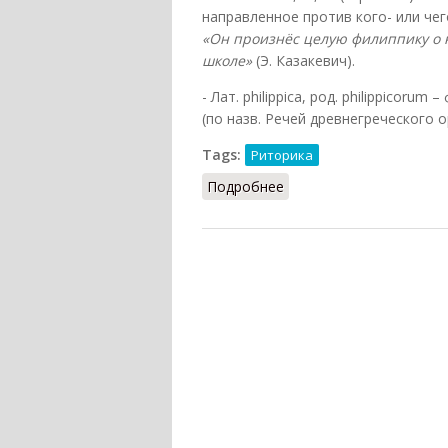
направленное против кого- или че
«Он произнёс целую филиппику о 
школе»
(Э. Казакевич).
- Лат. philippica, род. philippicorum
(по назв. Речей древнегреческого
Tags:
Риторика
Подробнее
о Филиппика