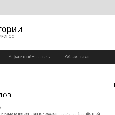
гории
 ХРОНОС
Алфавитный указатель
Облако тэгов
дов
в
и изменение денежных доходов населения (заработной