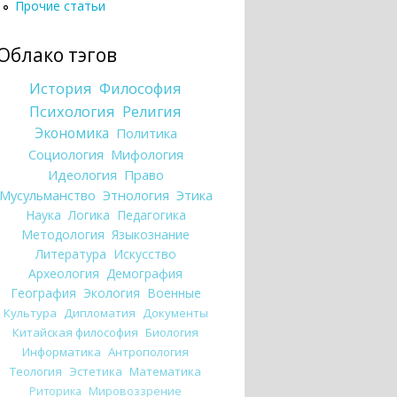
Прочие статьи
Облако тэгов
История
Философия
Психология
Религия
Экономика
Политика
Социология
Мифология
Идеология
Право
Мусульманство
Этнология
Этика
Наука
Логика
Педагогика
Методология
Языкознание
Литература
Искусство
Археология
Демография
География
Экология
Военные
Культура
Дипломатия
Документы
Китайская философия
Биология
Информатика
Антропология
Теология
Эстетика
Математика
Риторика
Мировоззрение