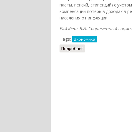
платы, пенсий, стипендий) с учето
компенсации потерь в доходах в р
населения от инфляции.
Райзберг Б.А. Современный социоэк
Tags:
Экономика
Подробнее
о Индексация доходов