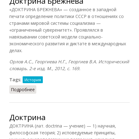
Доктрина Брежнева
«ДОКТРИНА БРЕЖНЕВА» — созданное в западной
печати определение политики СССР в отношениях со
странами мировой системы социализма —
«ограниченный суверенитет». Проявлялся в
навязывании советской модели социально-
экономического развития и диктате в международных
делах.
Орлов А.С., Георгиева Н.Г., Георгиев В.А. Исторический
словарь. 2-е изд. М., 2012, с. 169.
Tags:
История
Подробнее
о Доктрина Брежнева
Доктрина
ДОКТРИНА (лат. doctrina — учение) — 1) научная,
философская теория; 2) исповедуемые принципы,