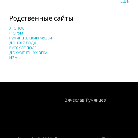
Еще
Родственные сайты
ХРОНОС
ФОРУМ
РУМЯНЦЕВСКИЙ МУЗЕЙ
ДО 1917 ГОДА
РУССКОЕ ПОЛЕ
ДОКУМЕНТЫ XX ВЕКА
ИЗМЫ
Понятия И Категории - Исторический Проект ХРОНОС
WEB-редактор
Вячеслав Румянцев