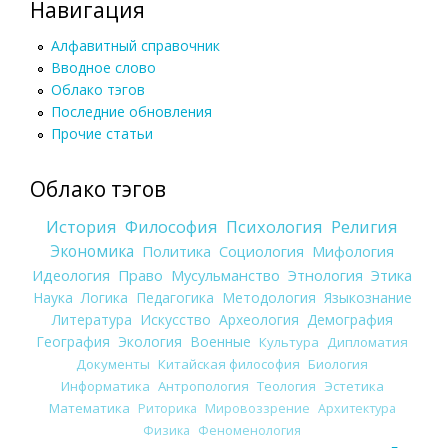
Навигация
Алфавитный справочник
Вводное слово
Облако тэгов
Последние обновления
Прочие статьи
Облако тэгов
История
Философия
Психология
Религия
Экономика
Политика
Социология
Мифология
Идеология
Право
Мусульманство
Этнология
Этика
Наука
Логика
Педагогика
Методология
Языкознание
Литература
Искусство
Археология
Демография
География
Экология
Военные
Культура
Дипломатия
Документы
Китайская философия
Биология
Информатика
Антропология
Теология
Эстетика
Математика
Риторика
Мировоззрение
Архитектура
Физика
Феноменология