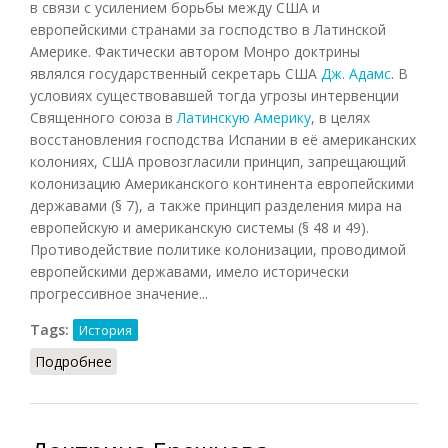
в связи с усилением борьбы между США и
европейскими странами за господство в Латинской
Америке. Фактически автором Монро доктрины
являлся государственный секретарь США
Дж. Адамс
. В
условиях существовавшей тогда угрозы интервенции
Священного союза в
Латинскую Америку
, в целях
восстановления господства Испании в её американских
колониях, США провозгласили принцип, запрещающий
колонизацию Американского континента европейскими
державами (§ 7), а также принцип разделения мира на
европейскую и американскую системы (§ 48 и 49).
Противодействие политике колонизации, проводимой
европейскими державами, имело исторически
прогрессивное значение...
Tags:
История
Подробнее
о Монро доктрина (СВЭ, 1978)