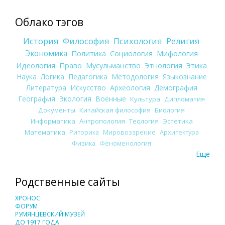
Облако тэгов
История
Философия
Психология
Религия
Экономика
Политика
Социология
Мифология
Идеология
Право
Мусульманство
Этнология
Этика
Наука
Логика
Педагогика
Методология
Языкознание
Литература
Искусство
Археология
Демография
География
Экология
Военные
Культура
Дипломатия
Документы
Китайская философия
Биология
Информатика
Антропология
Теология
Эстетика
Математика
Риторика
Мировоззрение
Архитектура
Физика
Феноменология
Еще
Родственные сайты
ХРОНОС
ФОРУМ
РУМЯНЦЕВСКИЙ МУЗЕЙ
ДО 1917 ГОДА