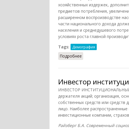
хозяйственных издержек, дополни
предметов потребления, увеличен
расширенном воспроизводстве насе
части национального дохода долж
населения и среднедушевого потре
условиях роста главной производи
Tags:
Демография
Подробнее
о Инвестиции демогра
Инвестор институц
ИНВЕСТОР ИНСТИТУЦИОНАЛЬНЫЙ - 
держателя акций; организация, ос
собственных средств или средств 
лицо. Наиболее распространенные
инвестиционные компании, страхов
Райзберг Б.А. Современный социоэк