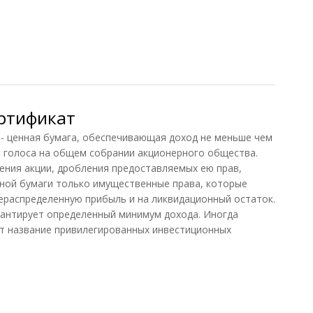
д
ртификат
енная бумага, обеспечивающая доход не меньше чем
о голоса на общем собрании акционерного общества.
ения акции, дробления предоставляемых ею прав,
ной бумаги только имущественные права, которые
ераспределенную прибыль и на ликвидационный остаток.
рантирует определенный минимум дохода. Иногда
т название привилегированных инвестиционных
тификат