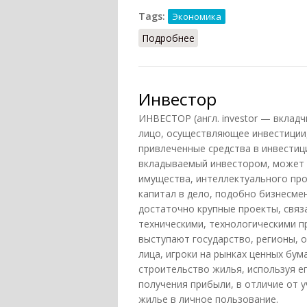
Tags:
Экономика
Подробнее
о Инвестор институци
Инвестор
ИНВЕСТОР (англ. investor — вкладчи
лицо, осуществляющее инвестиции
привлеченные средства в инвестиц
вкладываемый инвестором, может 
имущества, интеллектуального пр
капитал в дело, подобно бизнесм
достаточно крупные проекты, свя
техническими, технологическими п
выступают государство, регионы, 
лица, игроки на рынках ценных бум
строительство жилья, используя е
получения прибыли, в отличие от 
жилье в личное пользование.