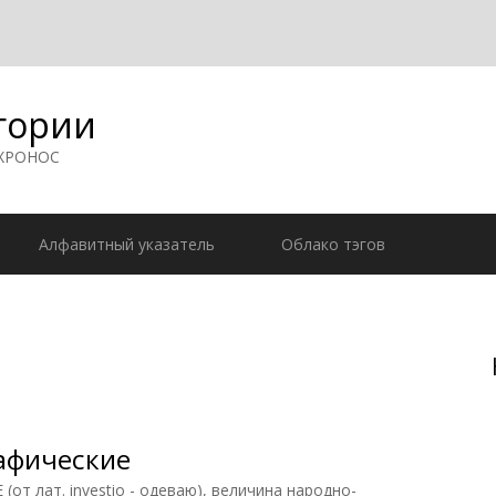
гории
 ХРОНОС
Алфавитный указатель
Облако тэгов
афические
лат. investio - одеваю), величина народно-