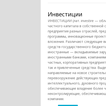
Инвестиции
ИНВЕСТИЦИИ (лат. investire — обл
частного капитала в собственной 
предприятия разных отраслей, пре
программы, инновационные проекты
вложения. Различают следующие ви
средств государственного бюджета
иностранные — вкладываемые зару
иностранными банками, компаниями
частных, корпоративных предприят
так и привлеченные средства. Выд
направляемые на новое строительс
перевооружение действующих пред
интеллектуального, духовного про
обеспечивающие владение более ч
неконтролирующие, обеспечивающи
компании.