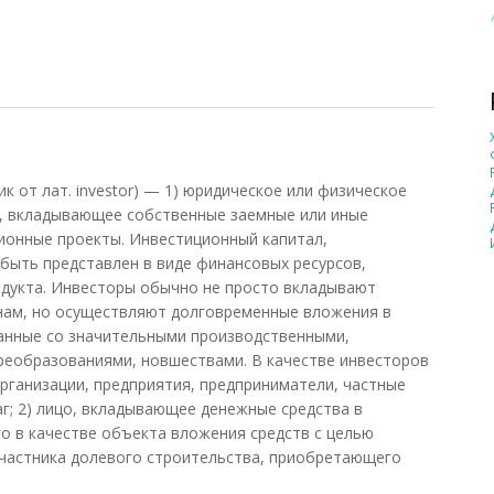
ональный
к от лат. investor) — 1) юридическое или физическое
, вкладывающее собственные заемные или иные
ионные проекты. Инвестиционный капитал,
быть представлен в виде финансовых ресурсов,
одукта. Инвесторы обычно не просто вкладывают
енам, но осуществляют долговременные вложения в
занные со значительными производственными,
реобразованиями, новшествами. В качестве инвесторов
организации, предприятия, предприниматели, частные
аг; 2) лицо, вкладывающее денежные средства в
го в качестве объекта вложения средств с целью
участника долевого строительства, приобретающего