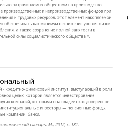
тельно затрачиваемых обществом на производство
ие производственных и непроизводственных фондов при
ления и трудовых ресурсов. Этот элемент накопляемой
ен обеспечивать как минимум неснижение уровня жизни
бления, а также сохранение полной занятости в
тельной силы социалистического общества *.
фические
иональный
кредитно-финансовый институт, выступающий в роли
новной целью которой является инвестирование
других компаний, которыми она владеет как доверенное
 институциональные инвесторы — пенсионные фонды,
ые компании, банки.
ономический словарь. М., 2012, с. 181.