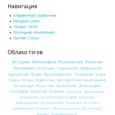
Навигация
Алфавитный справочник
Вводное слово
Облако тэгов
Последние обновления
Прочие статьи
Облако тэгов
История
Философия
Психология
Религия
Экономика
Политика
Социология
Мифология
Идеология
Право
Мусульманство
Этнология
Этика
Наука
Логика
Педагогика
Методология
Языкознание
Литература
Искусство
Археология
Демография
География
Экология
Военные
Культура
Дипломатия
Документы
Китайская философия
Биология
Информатика
Антропология
Теология
Эстетика
Математика
Риторика
Мировоззрение
Архитектура
Физика
Феноменология