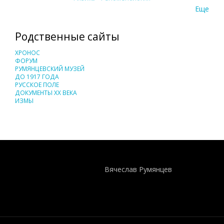
Еще
Родственные сайты
ХРОНОС
ФОРУМ
РУМЯНЦЕВСКИЙ МУЗЕЙ
ДО 1917 ГОДА
РУССКОЕ ПОЛЕ
ДОКУМЕНТЫ XX ВЕКА
ИЗМЫ
Понятия И Категории - Исторический Проект ХРОНОС
WEB-редактор
Вячеслав Румянцев