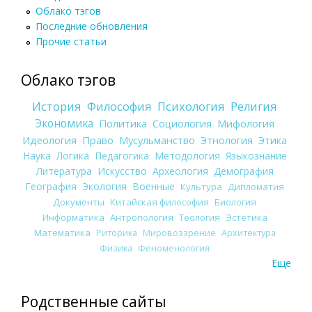
Облако тэгов
Последние обновления
Прочие статьи
Облако тэгов
История
Философия
Психология
Религия
Экономика
Политика
Социология
Мифология
Идеология
Право
Мусульманство
Этнология
Этика
Наука
Логика
Педагогика
Методология
Языкознание
Литература
Искусство
Археология
Демография
География
Экология
Военные
Культура
Дипломатия
Документы
Китайская философия
Биология
Информатика
Антропология
Теология
Эстетика
Математика
Риторика
Мировоззрение
Архитектура
Физика
Феноменология
Еще
Родственные сайты