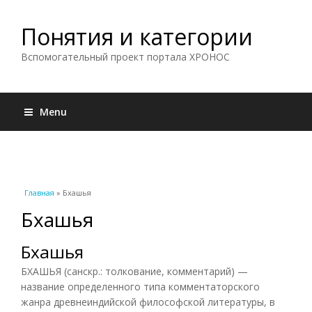
Понятия и категории
Вспомогательный проект портала ХРОНОС
Menu
Вы здесь
Главная
» Бхашья
Бхашья
Бхашья
БХАШЬЯ (санскр.: толкование, комментарий) —
название определенного типа комментаторского
жанра древнеиндийской философской литературы, в