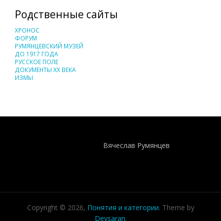
Родственные сайты
ХРОНОС
ФОРУМ
РУМЯНЦЕВСКИЙ МУЗЕЙ
ДО 1917 ГОДА
РУССКОЕ ПОЛЕ
ДОКУМЕНТЫ XX ВЕКА
ИЗМЫ
Понятия И Категории - Исторический Проект ХРОНОС
WEB-редактор
Вячеслав Румянцев
Copyright © 2026,
Понятия и категории
. Theme by
Devsaran
.