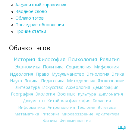
Алфавитный справочник
Вводное слово
Облако тэгов
Последние обновления
Прочие статьи
Облако тэгов
История
Философия
Психология
Религия
Экономика
Политика
Социология
Мифология
Идеология
Право
Мусульманство
Этнология
Этика
Наука
Логика
Педагогика
Методология
Языкознание
Литература
Искусство
Археология
Демография
География
Экология
Военные
Культура
Дипломатия
Документы
Китайская философия
Биология
Информатика
Антропология
Теология
Эстетика
Математика
Риторика
Мировоззрение
Архитектура
Физика
Феноменология
Еще