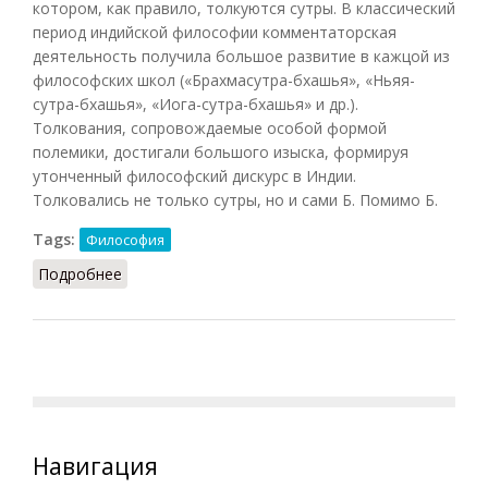
котором, как правило, толкуются сутры. В классический
период индийской философии комментаторская
деятельность получила большое развитие в кажцой из
философских школ («Брахмасутра-бхашья», «Ньяя-
сутра-бхашья», «Иога-сутра-бхашья» и др.).
Толкования, сопровождаемые особой формой
полемики, достигали большого изыска, формируя
утонченный философский дискурс в Индии.
Толковались не только сутры, но и сами Б. Помимо Б.
Tags:
Философия
Подробнее
о Бхашья
Навигация