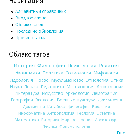
Навигация
Алфавитный справочник
Вводное слово
Облако тэгов
Последние обновления
Прочие статьи
Облако тэгов
История
Философия
Психология
Религия
Экономика
Политика
Социология
Мифология
Идеология
Право
Мусульманство
Этнология
Этика
Наука
Логика
Педагогика
Методология
Языкознание
Литература
Искусство
Археология
Демография
География
Экология
Военные
Культура
Дипломатия
Документы
Китайская философия
Биология
Информатика
Антропология
Теология
Эстетика
Математика
Риторика
Мировоззрение
Архитектура
Физика
Феноменология
Еще