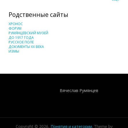
Родственные сайты
ХРОНОС
ФОРУМ
РУМЯНЦЕВСКИЙ МУЗЕЙ
ДО 1917 ГОДА
РУССКОЕ ПОЛЕ
ДОКУМЕНТЫ XX ВЕКА
ИЗМЫ
Понятия И Категории - Исторический Проект ХРОНОС
WEB-редактор
Вячеслав Румянцев
Copyright © 2026,
Понятия и категории
. Theme by